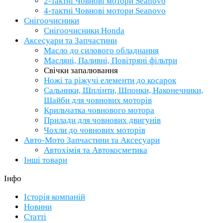
2-тактні Човнові мотори Seanovo
4-тактні Човнові мотори Seanovo
Снігоочисники
Снігоочисники Honda
Аксесуари та Запчастини
Масло до силового обладнання
Масляні, Паливні, Повітряні фільтри
Свічки запалювання
Ножі та ріжучі елементи до косарок
Сальники, Шплінти, Шпонки, Наконечники,
Шайби для човнових моторів
Крильчатка човнового мотора
Прилади для човнових двигунів
Чохли до човнових моторів
Авто-Мото Запчастини та Аксесуари
Автохімія та Автокосметика
Інші товари
Інфо
Історія компаній
Новини
Статті