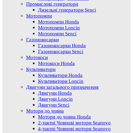
Промислові генератори
Дизельні генератори Senci
Мотопомпи
Мотопомпи Honda
Мотопомпи Loncin
Мотопомпи Senci
Газонокосарки
Газонокосарки Honda
Газонокосарки Senci
Мотокоси
Мотокоси Honda
Культиватори
Культиватори Honda
Культиватори Loncin
Двигуни загального призначення
Двигуни Honda
Двигуни Loncin
Двигуни Senci
Мотори до човна
Мотори до човна Honda
2-тактні Човнові мотори Seanovo
4-тактні Човнові мотори Seanovo