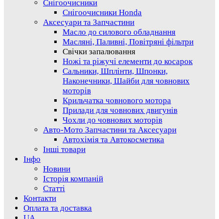
Снігоочисники
Снігоочисники Honda
Аксесуари та Запчастини
Масло до силового обладнання
Масляні, Паливні, Повітряні фільтри
Свічки запалювання
Ножі та ріжучі елементи до косарок
Сальники, Шплінти, Шпонки,
Наконечники, Шайби для човнових
моторів
Крильчатка човнового мотора
Прилади для човнових двигунів
Чохли до човнових моторів
Авто-Мото Запчастини та Аксесуари
Автохімія та Автокосметика
Інші товари
Інфо
Новини
Історія компаній
Статті
Контакти
Оплата та доставка
UA