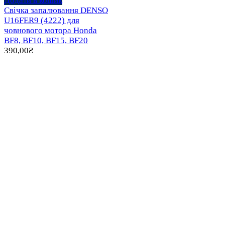
Додати в кошик
Свічка запалювання DENSO
U16FER9 (4222) для
човнового мотора Honda
BF8, BF10, BF15, BF20
390,00
₴