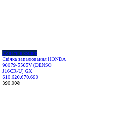
Додати в кошик
Свічка запалювання HONDA
98079-5585V (DENSO
J16CR-U) GX
610,620,670,690
390,00
₴