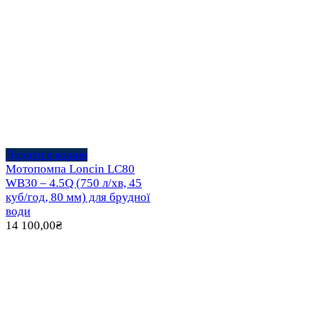
Додати в кошик
Мотопомпа Loncin LC80
WB30 – 4.5Q (750 л/хв, 45
куб/год, 80 мм) для брудної
води
14 100,00
₴