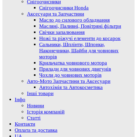
Снігоочисники
Снігоочисники Honda
Аксесуари та Запчастини
Масло до силового обладнання
Масляні, Паливні, Повітряні фільтри
Свічки запалювання
Ножі та ріжучі елементи до косарок
Сальники, Шплінти, Шпонки,
Наконечники, Шайби для човнових
моторів
Крильчатка човнового мотора
Прилади для човнових двигунів
Чохли до човнових моторів
Авто-Мото Запчастини та Аксесуари
Автохімія та Автокосметика
Інші товари
Інфо
Новини
Історія компаній
Статті
Контакти
Оплата та доставка
UA