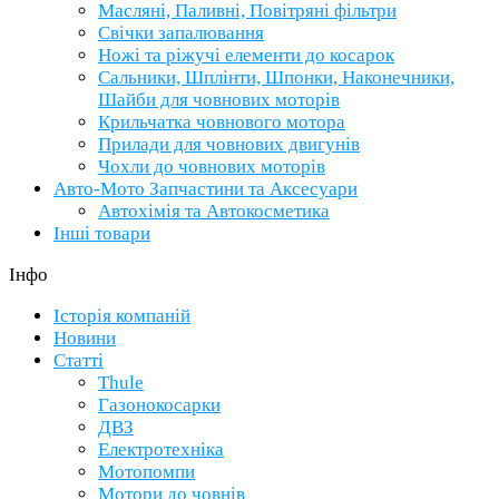
Масляні, Паливні, Повітряні фільтри
Свічки запалювання
Ножі та ріжучі елементи до косарок
Сальники, Шплінти, Шпонки, Наконечники,
Шайби для човнових моторів
Крильчатка човнового мотора
Прилади для човнових двигунів
Чохли до човнових моторів
Авто-Мото Запчастини та Аксесуари
Автохімія та Автокосметика
Інші товари
Інфо
Історія компаній
Новини
Статті
Thule
Газонокосарки
ДВЗ
Електротехніка
Мотопомпи
Мотори до човнів