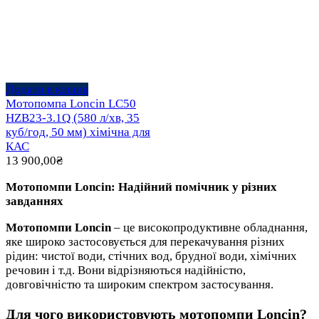
Додати в кошик
Мотопомпа Loncin LC50
HZB23-3.1Q (580 л/хв, 35
куб/год, 50 мм) хімічна для
КАС
13 900,00
₴
Мотопомпи Loncin: Надійний помічник у різних
завданнях
Мотопомпи Loncin
– це високопродуктивне обладнання,
яке широко застосовується для перекачування різних
рідин: чистої води, стічних вод, брудної води, хімічних
речовин і т.д. Вони відрізняються надійністю,
довговічністю та широким спектром застосування.
Для чого використовують мотопомпи Loncin?