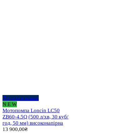
Додати в кошик
N E W
Мотопомпа Loncin LC50
ZB60-4.5Q (500 л/хв, 30 куб/
год, 50 мм) високонапірна
13 900,00
₴