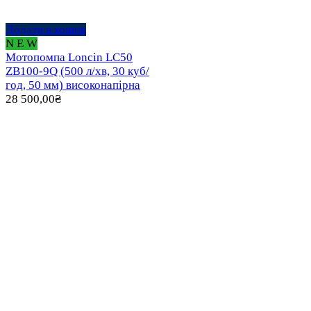
Додати в кошик
N E W
Мотопомпа Loncin LC50
ZB100-9Q (500 л/хв, 30 куб/
год, 50 мм) високонапірна
28 500,00
₴