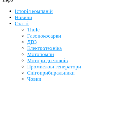
Історія компаній
Новини
Статті
Thule
Газонокосарки
ДВЗ
Електротехніка
Мотопомпи
Мотори до човнів
Промислові генератори
Снігоприбиральники
Човни