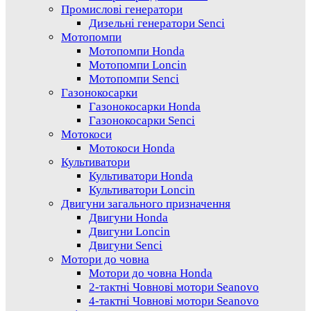
Промислові генератори
Дизельні генератори Senci
Мотопомпи
Мотопомпи Honda
Мотопомпи Loncin
Мотопомпи Senci
Газонокосарки
Газонокосарки Honda
Газонокосарки Senci
Мотокоси
Мотокоси Honda
Культиватори
Культиватори Honda
Культиватори Loncin
Двигуни загального призначення
Двигуни Honda
Двигуни Loncin
Двигуни Senci
Мотори до човна
Мотори до човна Honda
2-тактні Човнові мотори Seanovo
4-тактні Човнові мотори Seanovo