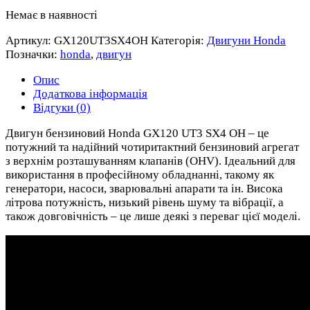
Немає в наявності
Артикул:
GX120UT3SX4OH
Категорія:
Двигуни Honda
Позначки:
honda
,
двигун
Опис
Додаткова інформація
Відгуки (0)
Двигун бензиновий Honda GX120 UT3 SX4 OH – це
потужний та надійний чотиритактний бензиновий агрегат
з верхнім розташуванням клапанів (OHV). Ідеальний для
використання в професійному обладнанні, такому як
генератори, насоси, зварювальні апарати та ін. Висока
літрова потужність, низький рівень шуму та вібрації, а
також довговічність – це лише деякі з переваг цієї моделі.