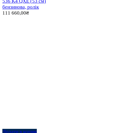
536 K4 QXE (53 см)
бензинова, ролік
111 660,00
₴
Додати в кошик