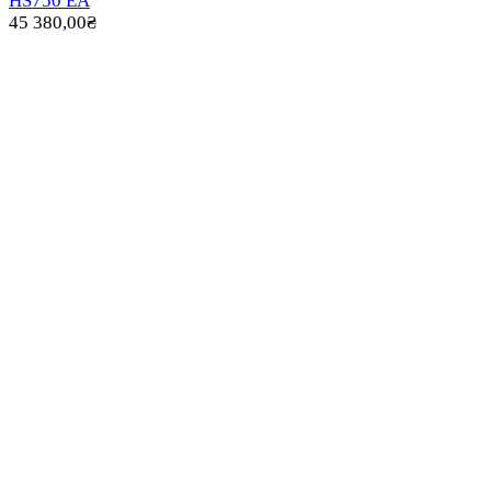
HS750 EA
45 380,00
₴