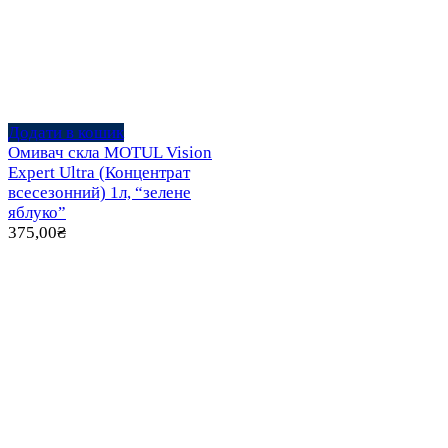
Додати в кошик
Омивач скла MOTUL Vision
Expert Ultra (Концентрат
всесезонний) 1л, “зелене
яблуко”
375,00
₴