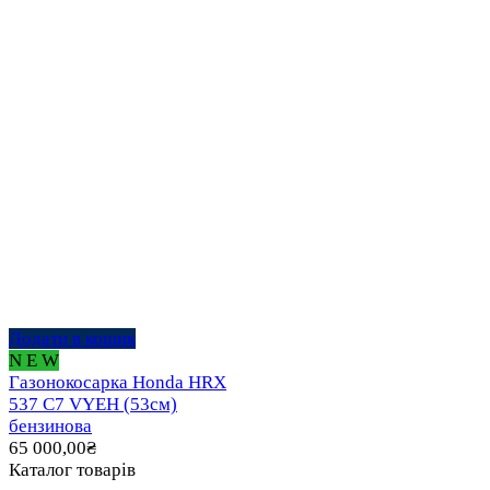
Додати в кошик
N E W
Газонокосарка Honda HRX
537 C7 VYEH (53см)
бензинова
65 000,00
₴
Каталог товарів