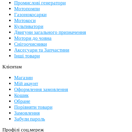
Промислові генератори
Мотопомпи
Газонокосарки
Мотокоси
Культиватори
Двигуни загального призначення
Мотори до човна
Снігоочисники
Аксесуари та Запчастини
Інші товари
Клієнтам
Магазин
Мій акаунт
Оформлення замовлення
Кошик
Обране
Порівняти товари
Замовлення
Забули пароль
Профілі соц.мереж