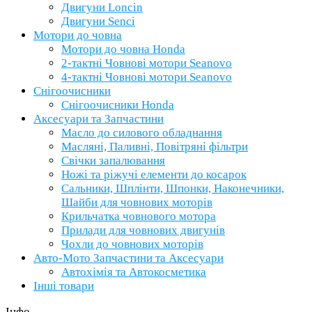
Двигуни Loncin
Двигуни Senci
Мотори до човна
Мотори до човна Honda
2-тактні Човнові мотори Seanovo
4-тактні Човнові мотори Seanovo
Снігоочисники
Снігоочисники Honda
Аксесуари та Запчастини
Масло до силового обладнання
Масляні, Паливні, Повітряні фільтри
Свічки запалювання
Ножі та ріжучі елементи до косарок
Сальники, Шплінти, Шпонки, Наконечники,
Шайби для човнових моторів
Крильчатка човнового мотора
Прилади для човнових двигунів
Чохли до човнових моторів
Авто-Мото Запчастини та Аксесуари
Автохімія та Автокосметика
Інші товари
Інфо