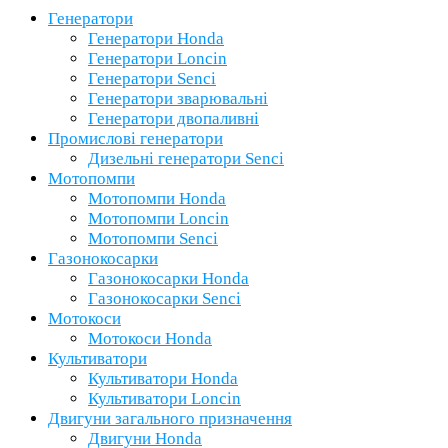
Генератори
Генератори Honda
Генератори Loncin
Генератори Senci
Генератори зварювальні
Генератори двопаливні
Промислові генератори
Дизельні генератори Senci
Мотопомпи
Мотопомпи Honda
Мотопомпи Loncin
Мотопомпи Senci
Газонокосарки
Газонокосарки Honda
Газонокосарки Senci
Мотокоси
Мотокоси Honda
Культиватори
Культиватори Honda
Культиватори Loncin
Двигуни загального призначення
Двигуни Honda