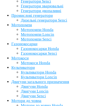
Генератори Senci
Генератори зварювальні
Генератори двопаливні
Промислові генератори
Дизельні генератори Senci
Мотопомпи
Мотопомпи Honda
Мотопомпи Loncin
Мотопомпи Senci
Газонокосарки
Газонокосарки Honda
Газонокосарки Senci
Мотокоси
Мотокоси Honda
Культиватори
Культиватори Honda
Культиватори Loncin
Двигуни загального призначення
Двигуни Honda
Двигуни Loncin
Двигуни Senci
Мотори до човна
Мотори до човна Honda