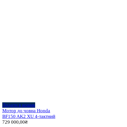
Додати в кошик
Мотор до човна Honda
BF150 AK2 XU 4-тактний
729 000,00
₴