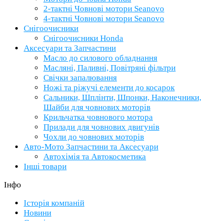
2-тактні Човнові мотори Seanovo
4-тактні Човнові мотори Seanovo
Снігоочисники
Снігоочисники Honda
Аксесуари та Запчастини
Масло до силового обладнання
Масляні, Паливні, Повітряні фільтри
Свічки запалювання
Ножі та ріжучі елементи до косарок
Сальники, Шплінти, Шпонки, Наконечники,
Шайби для човнових моторів
Крильчатка човнового мотора
Прилади для човнових двигунів
Чохли до човнових моторів
Авто-Мото Запчастини та Аксесуари
Автохімія та Автокосметика
Інші товари
Інфо
Історія компаній
Новини