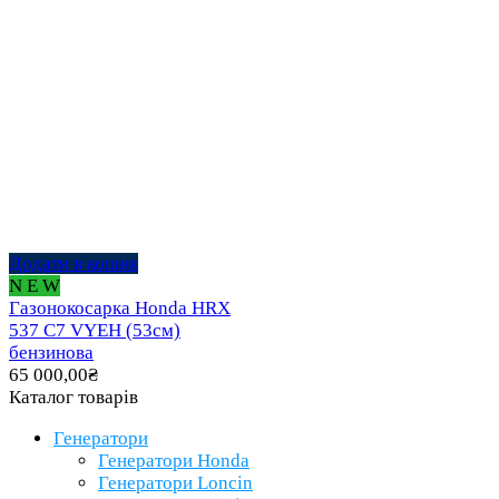
Додати в кошик
N E W
Газонокосарка Honda HRX
537 C7 VYEH (53см)
бензинова
65 000,00
₴
Каталог товарів
Генератори
Генератори Honda
Генератори Loncin