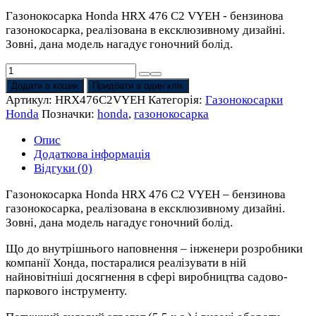
Газонокосарка Honda HRX 476 C2 VYEH - бензинова
газонокосарка, реалізована в ексклюзивному дизайні.
Зовні, дана модель нагадує гоночний болід.
Газонокосарка
Honda
Додати в кошик
Придбати в один клік
HRX
Артикул:
HRX476C2VYEH
Категорія:
Газонокосарки
476
Honda
Позначки:
honda
,
газонокосарка
C2
VYEH
Опис
(47
Додаткова інформація
см)
Відгуки (0)
бензинова
Газонокосарка Honda HRX 476 C2 VYEH – бензинова
кількість
газонокосарка, реалізована в ексклюзивному дизайні.
Зовні, дана модель нагадує гоночний болід.
Що до внутрішнього наповнення – інженери розробники
компанії Хонда, постаралися реалізувати в ній
найновітніші досягнення в сфері виробництва садово-
паркового інструменту.