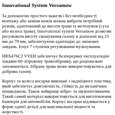
Innovational System Versamow
За допомогою простого важеля і без необхідності
монтажу або заміни ножів можна вибрати потрібний
режим, адаптований до висоти трави та метеоумов (суха
або волога трава). Innovational system Versamow дозволяє
регулювати висоту скошування газону в діапазоні від 25
мм до 79 мм, забезпечуючи адаптацію до змінених
завдань. Існує 7 ступенів регулювання мульчування.
HRX476C2 VYEH забезпечує безперервну експлуатацію
завдяки 60-літровому травозбірнику, що раціонально
заповнюється. Зібрана трава може використовуватись для
добрива газону.
Корпус та колеса косарки виконані з надміцного пластику,
який забезпечує довговічність, стійкість до механічних
пошкоджень. Також найкраще вібро- та звукопоглинання.
Такий самий матеріал використовується для виготовлення
бамперів для автомобілів. Корпус косарки відливається у
формі однієї деталі для максимальної міцності та
жорсткості.