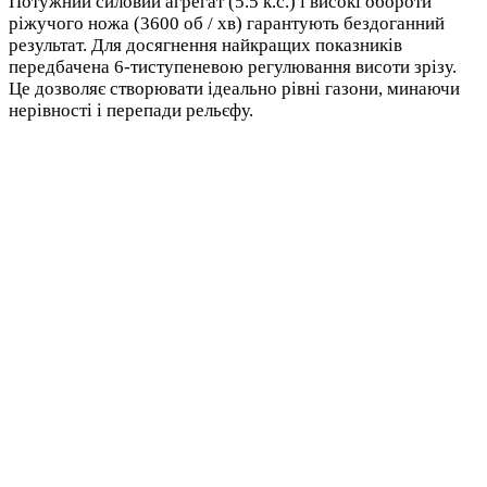
Потужний силовий агрегат (5.5 к.с.) і високі обороти
ріжучого ножа (3600 об / хв) гарантують бездоганний
результат. Для досягнення найкращих показників
передбачена 6-тиступеневою регулювання висоти зрізу.
Це дозволяє створювати ідеально рівні газони, минаючи
нерівності і перепади рельєфу.