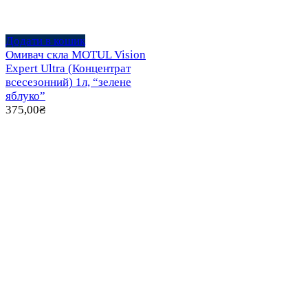
Додати в кошик
Омивач скла MOTUL Vision
Expert Ultra (Концентрат
всесезонний) 1л, “зелене
яблуко”
375,00
₴