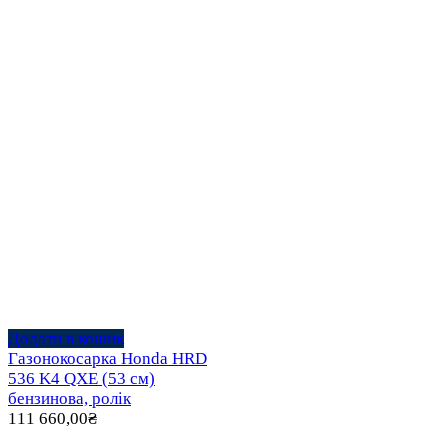
Додати в кошик
Газонокосарка Honda HRD
536 K4 QXE (53 см)
бензинова, ролік
111 660,00
₴