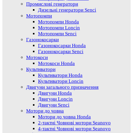
Промислові генератори
Дизельні генератори Senci
Мотопомпи
Мотопомпи Honda
Мотопомпи Loncin
Мотопомпи Senci
Газонокосарки
Газонокосарки Honda
Газонокосарки Senci
Мотокоси
Мотокоси Honda
Культиватори
Культиватори Honda
Культиватори Loncin
Двигуни загального призначення
Двигуни Honda
Двигуни Loncin
Двигуни Senci
Мотори до човна
Мотори до човна Honda
2-тактні Човнові мотори Seanovo
4-тактні Човнові мотори Seanovo