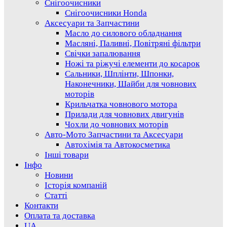
Снігоочисники
Снігоочисники Honda
Аксесуари та Запчастини
Масло до силового обладнання
Масляні, Паливні, Повітряні фільтри
Свічки запалювання
Ножі та ріжучі елементи до косарок
Сальники, Шплінти, Шпонки,
Наконечники, Шайби для човнових
моторів
Крильчатка човнового мотора
Прилади для човнових двигунів
Чохли до човнових моторів
Авто-Мото Запчастини та Аксесуари
Автохімія та Автокосметика
Інші товари
Інфо
Новини
Історія компаній
Статті
Контакти
Оплата та доставка
UA