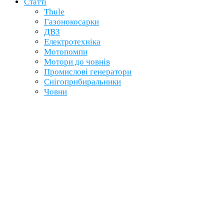
Статті
Thule
Газонокосарки
ДВЗ
Електротехніка
Мотопомпи
Мотори до човнів
Промислові генератори
Снігоприбиральники
Човни