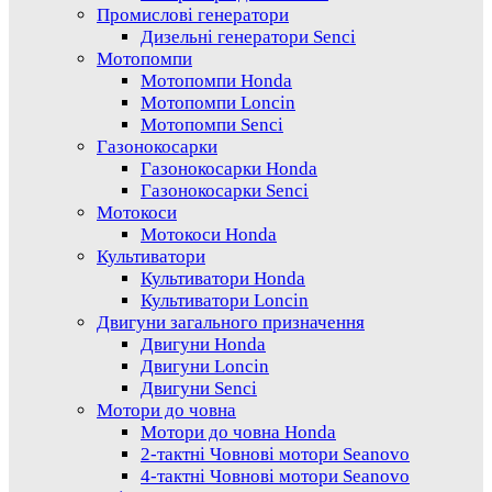
Промислові генератори
Дизельні генератори Senci
Мотопомпи
Мотопомпи Honda
Мотопомпи Loncin
Мотопомпи Senci
Газонокосарки
Газонокосарки Honda
Газонокосарки Senci
Мотокоси
Мотокоси Honda
Культиватори
Культиватори Honda
Культиватори Loncin
Двигуни загального призначення
Двигуни Honda
Двигуни Loncin
Двигуни Senci
Мотори до човна
Мотори до човна Honda
2-тактні Човнові мотори Seanovo
4-тактні Човнові мотори Seanovo