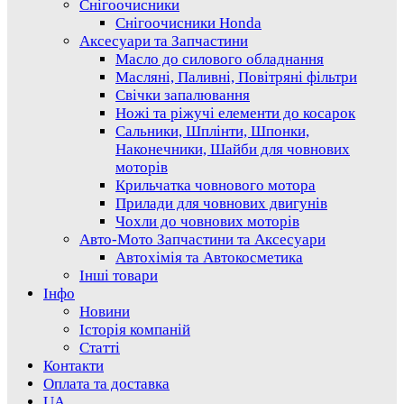
Снігоочисники
Снігоочисники Honda
Аксесуари та Запчастини
Масло до силового обладнання
Масляні, Паливні, Повітряні фільтри
Свічки запалювання
Ножі та ріжучі елементи до косарок
Сальники, Шплінти, Шпонки,
Наконечники, Шайби для човнових
моторів
Крильчатка човнового мотора
Прилади для човнових двигунів
Чохли до човнових моторів
Авто-Мото Запчастини та Аксесуари
Автохімія та Автокосметика
Інші товари
Інфо
Новини
Історія компаній
Статті
Контакти
Оплата та доставка
UA