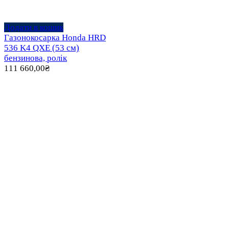
Додати в кошик
Газонокосарка Honda HRD
536 K4 QXE (53 см)
бензинова, ролік
111 660,00
₴