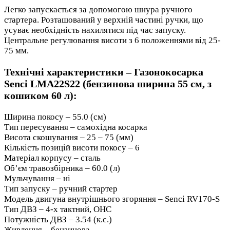
Легко запускається за допомогою шнура ручного
стартера. Розташований у верхній частині ручки, що
усуває необхідність нахилятися під час запуску.
Центральне регулювання висоти з 6 положеннями від 25-
75 мм.
Технічні характеристики – Газонокосарка
Senci LMA22S22 (бензинова ширина 55 см, з
кошиком 60 л):
Ширина покосу – 55.0 (см)
Тип пересування – самохідна косарка
Висота скошування – 25 – 75 (мм)
Кількість позицій висоти покосу – 6
Матеріал корпусу – сталь
Об’єм травозбірника – 60.0 (л)
Мульчування – ні
Тип запуску – ручний стартер
Модель двигуна внутрішнього згоряння – Senci RV170-S
Тип ДВЗ – 4-х тактний, OHC
Потужність ДВЗ – 3.54 (к.с.)
Живлення – бензинова