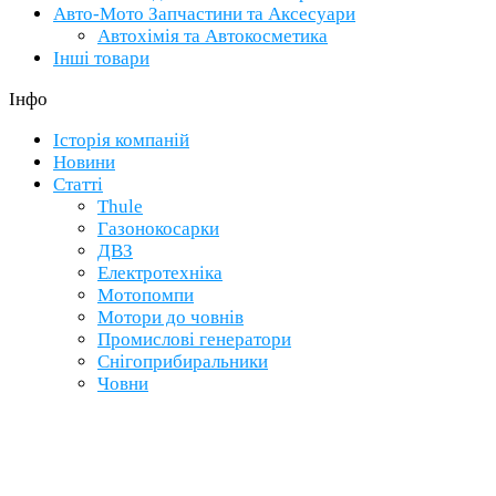
Авто-Мото Запчастини та Аксесуари
Автохімія та Автокосметика
Інші товари
Інфо
Історія компаній
Новини
Статті
Thule
Газонокосарки
ДВЗ
Електротехніка
Мотопомпи
Мотори до човнів
Промислові генератори
Снігоприбиральники
Човни