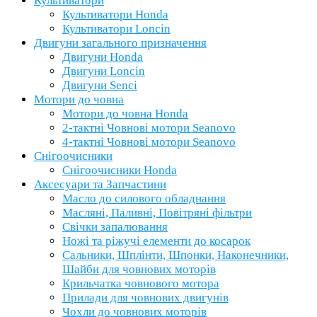
Культиватори
Культиватори Honda
Культиватори Loncin
Двигуни загального призначення
Двигуни Honda
Двигуни Loncin
Двигуни Senci
Мотори до човна
Мотори до човна Honda
2-тактні Човнові мотори Seanovo
4-тактні Човнові мотори Seanovo
Снігоочисники
Снігоочисники Honda
Аксесуари та Запчастини
Масло до силового обладнання
Масляні, Паливні, Повітряні фільтри
Свічки запалювання
Ножі та ріжучі елементи до косарок
Сальники, Шплінти, Шпонки, Наконечники,
Шайби для човнових моторів
Крильчатка човнового мотора
Прилади для човнових двигунів
Чохли до човнових моторів