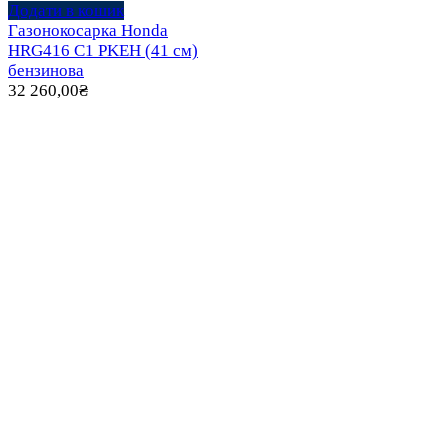
Додати в кошик
Газонокосарка Honda
HRG416 C1 PKEH (41 см)
бензинова
32 260,00
₴