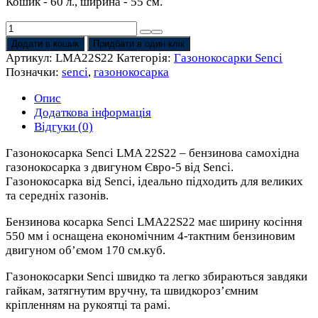
Кошик - 60 л., ширина - 55 см.
Газонокосарка
Senci
Додати в кошик
Придбати в один клік
LMA
Артикул:
LMA22S22
Категорія:
Газонокосарки Senci
22S22
Позначки:
senci
,
газонокосарка
(ширина
55
Опис
см)
Додаткова інформація
бензинова
Відгуки (0)
кількість
Газонокосарка Senci LMA 22S22 – бензинова самохідна
газонокосарка з двигуном Євро-5 від Senci.
Газонокосарка від Senci, ідеально підходить для великих
та середніх газонів.
Бензинова косарка Senci LMA22S22 має ширину косіння
550 мм і оснащена економічним 4-тактним бензиновим
двигуном об’ємом 170 см.куб.
Газонокосарки Senci швидко та легко збираються завдяки
гайкам, затягнутим вручну, та швидкороз’ємним
кріпленням на рукоятці та рамі.