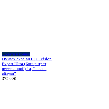
Додати в кошик
Омивач скла MOTUL Vision
Expert Ultra (Концентрат
всесезонний) 1л, “зелене
яблуко”
375,00
₴