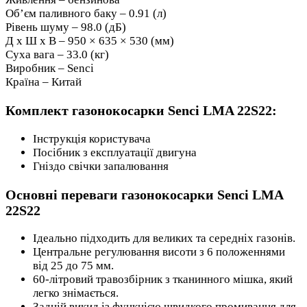
Об’єм паливного баку – 0.91 (л)
Рівень шуму – 98.0 (дБ)
Д x Ш x В – 950 × 635 × 530 (мм)
Суха вага – 33.0 (кг)
Виробник – Senci
Країна – Китай
Комплект газонокосарки Senci LMA 22S22:
Інструкція користувача
Посібник з експлуатації двигуна
Гніздо свічки запалювання
Основні переваги газонокосарки Senci LMA
22S22
Ідеально підходить для великих та середніх газонів.
Центральне регулювання висоти з 6 положеннями
від 25 до 75 мм.
60-літровий травозбірник з тканинного мішка, який
легко знімається.
Задній викид із функцією швидкого промивання для