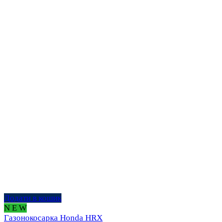
Додати в кошик
N E W
Газонокосарка Honda HRX