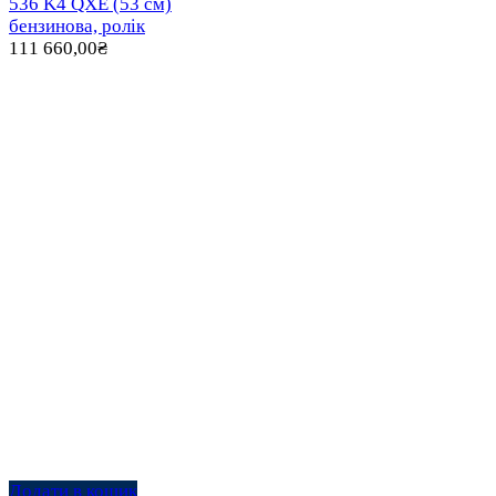
536 K4 QXE (53 см)
бензинова, ролік
111 660,00
₴
Додати в кошик