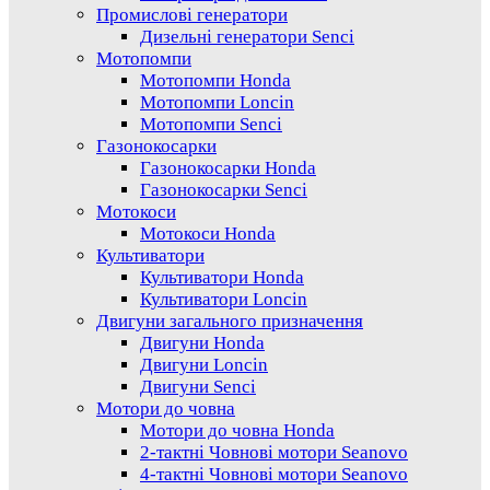
Промислові генератори
Дизельні генератори Senci
Мотопомпи
Мотопомпи Honda
Мотопомпи Loncin
Мотопомпи Senci
Газонокосарки
Газонокосарки Honda
Газонокосарки Senci
Мотокоси
Мотокоси Honda
Культиватори
Культиватори Honda
Культиватори Loncin
Двигуни загального призначення
Двигуни Honda
Двигуни Loncin
Двигуни Senci
Мотори до човна
Мотори до човна Honda
2-тактні Човнові мотори Seanovo
4-тактні Човнові мотори Seanovo