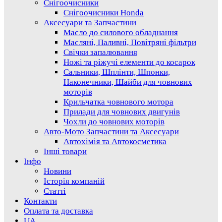
Снігоочисники
Снігоочисники Honda
Аксесуари та Запчастини
Масло до силового обладнання
Масляні, Паливні, Повітряні фільтри
Свічки запалювання
Ножі та ріжучі елементи до косарок
Сальники, Шплінти, Шпонки,
Наконечники, Шайби для човнових
моторів
Крильчатка човнового мотора
Прилади для човнових двигунів
Чохли до човнових моторів
Авто-Мото Запчастини та Аксесуари
Автохімія та Автокосметика
Інші товари
Інфо
Новини
Історія компаній
Статті
Контакти
Оплата та доставка
UA