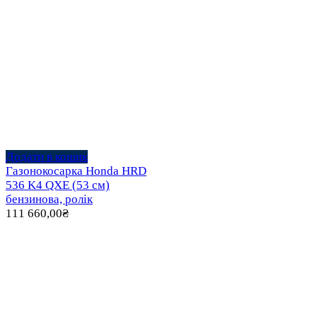
Додати в кошик
Газонокосарка Honda HRD
536 K4 QXE (53 см)
бензинова, ролік
111 660,00
₴