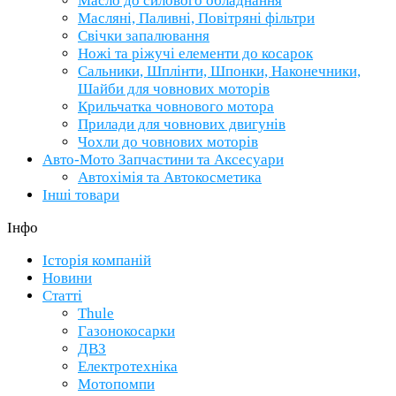
Масло до силового обладнання
Масляні, Паливні, Повітряні фільтри
Свічки запалювання
Ножі та ріжучі елементи до косарок
Сальники, Шплінти, Шпонки, Наконечники,
Шайби для човнових моторів
Крильчатка човнового мотора
Прилади для човнових двигунів
Чохли до човнових моторів
Авто-Мото Запчастини та Аксесуари
Автохімія та Автокосметика
Інші товари
Інфо
Історія компаній
Новини
Статті
Thule
Газонокосарки
ДВЗ
Електротехніка
Мотопомпи