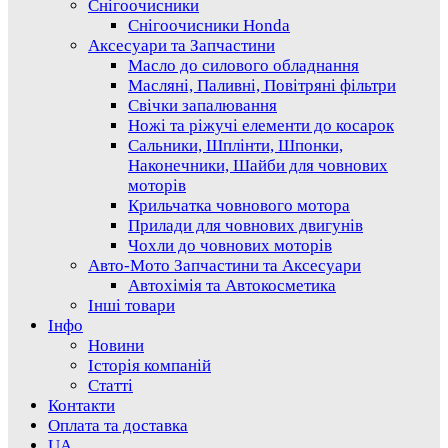
Снігоочисники
Снігоочисники Honda
Аксесуари та Запчастини
Масло до силового обладнання
Масляні, Паливні, Повітряні фільтри
Свічки запалювання
Ножі та ріжучі елементи до косарок
Сальники, Шплінти, Шпонки,
Наконечники, Шайби для човнових
моторів
Крильчатка човнового мотора
Прилади для човнових двигунів
Чохли до човнових моторів
Авто-Мото Запчастини та Аксесуари
Автохімія та Автокосметика
Інші товари
Інфо
Новини
Історія компаній
Статті
Контакти
Оплата та доставка
UA