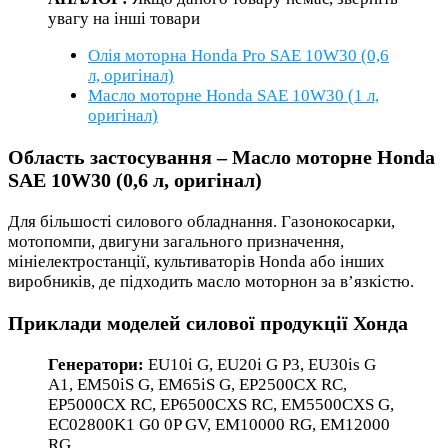
увагу на інші товари
Олія моторна Honda Pro SAE 10W30 (0,6
л, оригінал)
Масло моторне Honda SAE 10W30 (1 л,
оригінал)
Область застосування – Масло моторне Honda
SAE 10W30 (0,6 л, оригінал)
Для більшості силового обладнання. Газонокосарки,
мотопомпи, двигуни загального призначення,
мініелектростанції, культиваторів Honda або інших
виробників, де підходить масло моторнон за в’язкістю.
Приклади моделей силової продукції Хонда
Генератори:
EU10i G, EU20i G P3, EU30is G
A1, EM50iS G, EM65iS G, EP2500CX RC,
EP5000CX RC, EP6500CXS RC, EM5500CXS G,
EC02800K1 G0 0P GV, EM10000 RG, EM12000
RG.