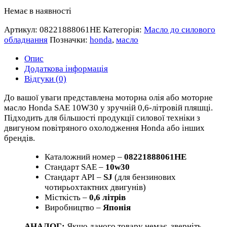
Немає в наявності
Артикул:
08221888061HE
Категорія:
Масло до силового
обладнання
Позначки:
honda
,
масло
Опис
Додаткова інформація
Відгуки (0)
До вашої уваги представлена моторна олія або моторне
масло Honda SAE 10W30 у зручній 0,6-літровій пляшці.
Підходить для більшості продукції силової техніки з
двигуном повітряного охолодження Honda або інших
брендів.
Каталожний номер –
08221888061HE
Стандарт SAE –
10w30
Стандарт API –
SJ
(для бензинових
чотирьохтактних двигунів)
Місткість –
0,6 літрів
Виробництво –
Японія
АНАЛОГ:
Якщо даного товару немає, зверніть