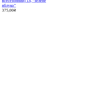
всесезонний) 1л, “зелене
яблуко”
375,00
₴