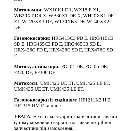
Мотопомпи:
WX10K1 E 1, WX15 E X1,
WB20XT DR X, WB30XT DR X, WH20XK1 DF
E1, WT20XK3 DE, WT30XK3 DE, WT40XK2
DE.
Газонокосарки:
HRG415C3 PD E, HRG415C3
SD E, HRG465C3 PD E, HRG465C3 SD E,
HRX426C PD E, HRX426C SD E, HRX476C SD
E.
Мотокультиватори:
FG201 DE, FG205 DE,
F220 DE, FF300 DE
Мотокоси:
UMK425 UE ET, UMK425 LE ET,
UMK435 UE ET, UMK435 LE ET.
Газонокосарки із сидінням:
HF1211K2 H E,
HF2315 HM E та інше.
УВАГА!
Не всі аксесуари та запчастини завжди
є, тому можливий варіант поставки потрібної
запчастини під замовлення.