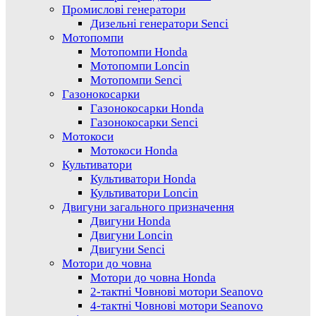
Промислові генератори
Дизельні генератори Senci
Мотопомпи
Мотопомпи Honda
Мотопомпи Loncin
Мотопомпи Senci
Газонокосарки
Газонокосарки Honda
Газонокосарки Senci
Мотокоси
Мотокоси Honda
Культиватори
Культиватори Honda
Культиватори Loncin
Двигуни загального призначення
Двигуни Honda
Двигуни Loncin
Двигуни Senci
Мотори до човна
Мотори до човна Honda
2-тактні Човнові мотори Seanovo
4-тактні Човнові мотори Seanovo