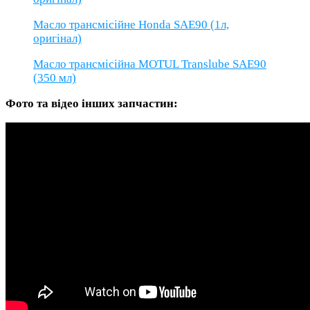
Масло трансмісійнe Honda SAE90 (1л,
оригінал)
Масло трансмісійна MOTUL Translube SAE90
(350 мл)
Фото та відео інших запчастин: