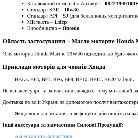
Каталожний номер або Артикул –
08221999100
Стандарт SAE –
10w30
Стандарт API –
SJ
(для бензинових чотиритактни
Місткість –
1літр
Виробництво –
Японія
Область застосування – Масло моторне Honda M
Олія моторна Honda Marine 10W30 підходить до будь-якого
Приклади моторів для човнів Хонда
BF2.3, BF4, BF5, BF6, BF8, BF10, BF15, BF20 та інші.
Не всі аксесуари та запчастини завжди є, тому можливий ва
Доставка по всій Україні за допомогою послуг вантажоперев
Якщо виникли питання, телефонуйте або пишіть на ва
Інші аксесуари та запчастини Силової Продукції:
Аксесуари та Запчастини