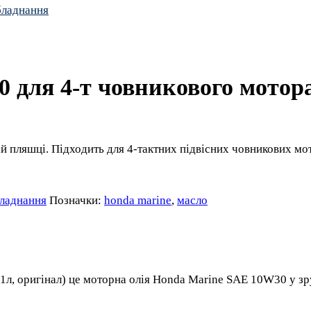
бладнання
для 4-т човникового мотора 
 пляшці. Підходить для 4-тактних підвісних човникових мот
бладнання
Позначки:
honda marine
,
масло
, оригінал) це моторна олія Honda Marine SAE 10W30 у зруч