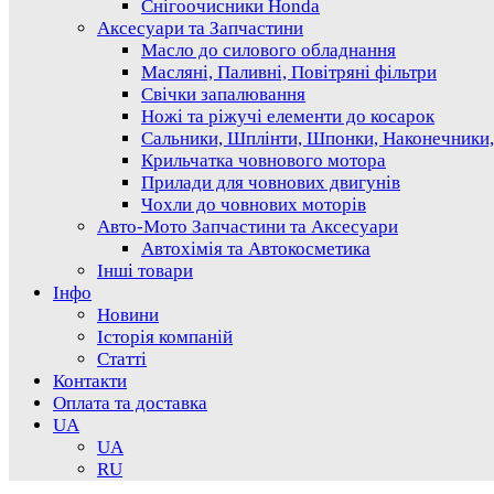
Снігоочисники Honda
Аксесуари та Запчастини
Масло до силового обладнання
Масляні, Паливні, Повітряні фільтри
Свічки запалювання
Ножі та ріжучі елементи до косарок
Сальники, Шплінти, Шпонки, Наконечники,
Крильчатка човнового мотора
Прилади для човнових двигунів
Чохли до човнових моторів
Авто-Мото Запчастини та Аксесуари
Автохімія та Автокосметика
Інші товари
Інфо
Новини
Історія компаній
Статті
Контакти
Оплата та доставка
UA
UA
RU