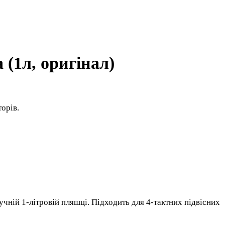
(1л, оригінал)
орів.
ній 1-літровій пляшці. Підходить для 4-тактних підвісних