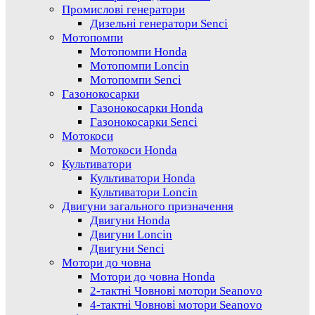
Промислові генератори
Дизельні генератори Senci
Мотопомпи
Мотопомпи Honda
Мотопомпи Loncin
Мотопомпи Senci
Газонокосарки
Газонокосарки Honda
Газонокосарки Senci
Мотокоси
Мотокоси Honda
Культиватори
Культиватори Honda
Культиватори Loncin
Двигуни загального призначення
Двигуни Honda
Двигуни Loncin
Двигуни Senci
Мотори до човна
Мотори до човна Honda
2-тактні Човнові мотори Seanovo
4-тактні Човнові мотори Seanovo