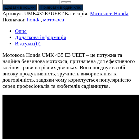
Мотокоса
Honda
Додати в кошик
Придбати в один клік
UMK
Артикул:
UMK435E3UEET
Категорія:
Мотокоси Honda
435
Позначки:
honda
,
мотокоса
E3
UEET
Опис
кількість
Додаткова інформація
Відгуки (0)
Мотокоса Honda UMK 435 E3 UEET – це потужна та
надійна бензинова мотокоса, призначена для ефективного
косіння трави на різних ділянках. Вона поєднує в собі
високу продуктивність, зручність використання та
довговічність, завдяки чому користується популярністю
серед професіоналів та любителів садівництва.