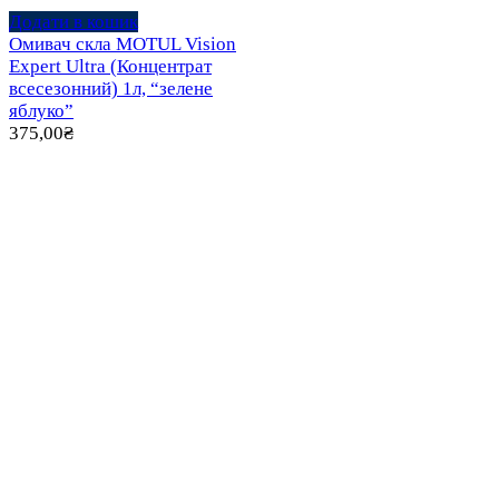
Додати в кошик
Омивач скла MOTUL Vision
Expert Ultra (Концентрат
всесезонний) 1л, “зелене
яблуко”
375,00
₴