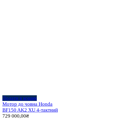
Додати в кошик
Мотор до човна Honda
BF150 AK2 XU 4-тактний
729 000,00
₴