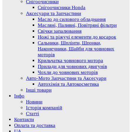
Снігоочисники
Снігоочисники Honda
Аксесуари та Запчастини
Масло до силового обладнання
Масляні, Паливні, Повітряні фільтри
Свічки запалювання
Ножі та ріжучі елементи до косарок
Сальники, Шплінти, Шпонки,
Наконечники, Шайби для човнових
моторів
Крильчатка човнового мотора
Прилади для човнових двигунів
Чохли до човнових моторів
Авто-Мото Запчастини та Аксесуари
Автохімія та Автокосметика
Інші товари
Інфо
Новини
Історія компаній
Статті
Контакти
Оплата та доставка
UA