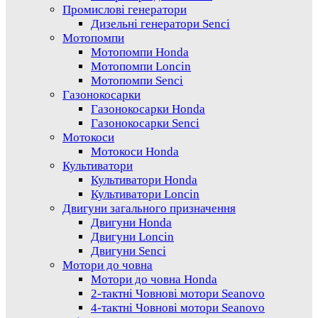
Промислові генератори
Дизельні генератори Senci
Мотопомпи
Мотопомпи Honda
Мотопомпи Loncin
Мотопомпи Senci
Газонокосарки
Газонокосарки Honda
Газонокосарки Senci
Мотокоси
Мотокоси Honda
Культиватори
Культиватори Honda
Культиватори Loncin
Двигуни загального призначення
Двигуни Honda
Двигуни Loncin
Двигуни Senci
Мотори до човна
Мотори до човна Honda
2-тактні Човнові мотори Seanovo
4-тактні Човнові мотори Seanovo