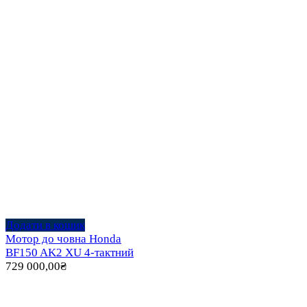
Додати в кошик
Мотор до човна Honda
BF150 AK2 XU 4-тактний
729 000,00
₴