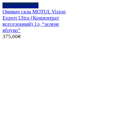
Додати в кошик
Омивач скла MOTUL Vision
Expert Ultra (Концентрат
всесезонний) 1л, “зелене
яблуко”
375,00
₴