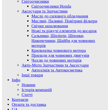
Снігоочисники
Снігоочисники Honda
Аксесуари та Запчастини
Масло до силового обладнання
Масляні, Паливні, Повітряні фільтри
Свічки запалювання
Ножі та ріжучі елементи до косарок
Сальники, Шплінти, Шпонки,
Наконечники, Шайби для човнових
моторів
Крильчатка човнового мотора
Прилади для човнових двигунів
Чохли до човнових моторів
Авто-Мото Запчастини та Аксесуари
Автохімія та Автокосметика
Інші товари
Інфо
Новини
Історія компаній
Статті
Контакти
Оплата та доставка
UA