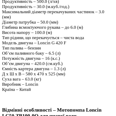
Продуктивність – 500.0 (л/хв)
Продуктивність – 30.0 (м.куб./год.)
Максимальний діаметр перекачуваних частинок – 3.0
(мм)
Діаметр патрубка – 50.0 (мм)
Глибина всмоктуючого рукава – до 6.0 (м)
Висота напору – 100.0 (м)
Тип рідини, що перекачується – чиста вода
Модель двигуна – Loncin G 420 F
Тип палива – бензин
Об’єм паливного баку – 6.5 (л)
Потужність двигуна – 16 (к.с.)
Об’єм двигуна – 420.0 (см.куб.)
Ємність картера двигуна – 1.3 (л)
Д х Ш х В – 580 х 470 х 525 (мм)
Суха вага – 63.0 (кг)
Виробник – Loncin
Країна – Китай
Відмінні особливості – Мотопомпа Loncin
LC50 ZB100-9Q для чистої води