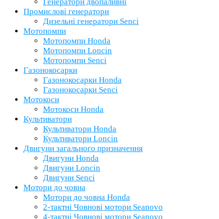
Генератори двопаливні
Промислові генератори
Дизельні генератори Senci
Мотопомпи
Мотопомпи Honda
Мотопомпи Loncin
Мотопомпи Senci
Газонокосарки
Газонокосарки Honda
Газонокосарки Senci
Мотокоси
Мотокоси Honda
Культиватори
Культиватори Honda
Культиватори Loncin
Двигуни загального призначення
Двигуни Honda
Двигуни Loncin
Двигуни Senci
Мотори до човна
Мотори до човна Honda
2-тактні Човнові мотори Seanovo
4-тактні Човнові мотори Seanovo