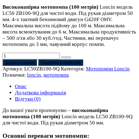
Високонапірна мотопомпа (100 метрів)
Loncin модель
LC50 ZB100-9Q для чистої води. Під рукав діаметром 50
мм. 4-х тактний бензиновий двигун G420F OHV.
Максимальна висота підйому до 100 м. Максимальна
висота всмоктування до 6 м. Максимальна продуктивність
– 500 л/хв або 30 куб./год. Частинки, які перекачує
мотопомпа до 3 мм, чавунний корпус помпи.
Мотопомпа
Loncin
Додати в кошик
Придбати в один клік
LC50
Артикул:
LC50ZB100-9Q
Категорія:
Мотопомпи Loncin
ZB100-
Позначки:
loncin
,
мотопомпа
9Q
(500
Опис
л/
Додаткова інформація
хв,
Відгуки (0)
30
До вашої уваги пропонуємо –
високонапірна
куб/
мотопомпа (100 метрів)
Loncin модель LC50 ZB100-9Q
год,
для чистої води. Під рукав діаметром 50 мм.
50
мм)
Основні переваги мотопомпи:
високонапірна