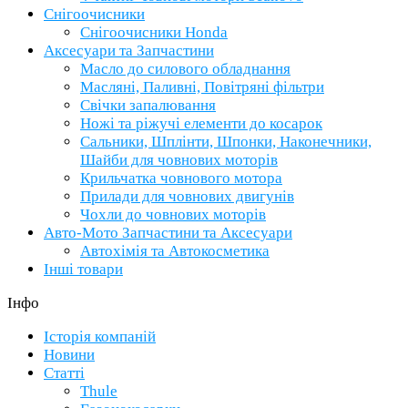
Снігоочисники
Снігоочисники Honda
Аксесуари та Запчастини
Масло до силового обладнання
Масляні, Паливні, Повітряні фільтри
Свічки запалювання
Ножі та ріжучі елементи до косарок
Сальники, Шплінти, Шпонки, Наконечники,
Шайби для човнових моторів
Крильчатка човнового мотора
Прилади для човнових двигунів
Чохли до човнових моторів
Авто-Мото Запчастини та Аксесуари
Автохімія та Автокосметика
Інші товари
Інфо
Історія компаній
Новини
Статті
Thule