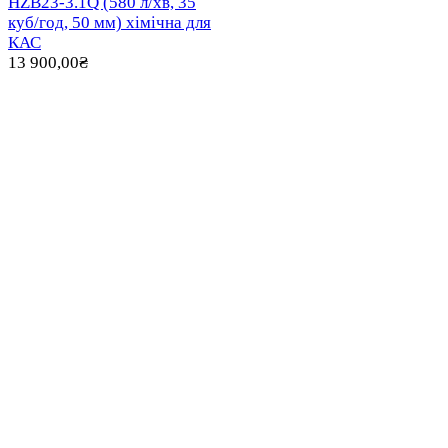
HZB23-3.1Q (580 л/хв, 35
куб/год, 50 мм) хімічна для
КАС
13 900,00
₴