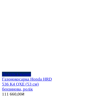
Додати в кошик
Газонокосарка Honda HRD
536 K4 QXE (53 см)
бензинова, ролік
111 660,00
₴