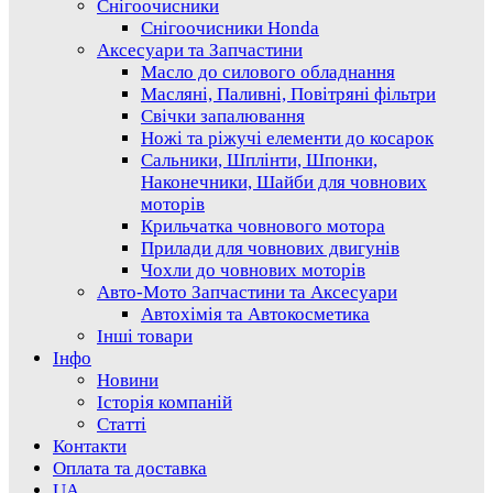
Снігоочисники
Снігоочисники Honda
Аксесуари та Запчастини
Масло до силового обладнання
Масляні, Паливні, Повітряні фільтри
Свічки запалювання
Ножі та ріжучі елементи до косарок
Сальники, Шплінти, Шпонки,
Наконечники, Шайби для човнових
моторів
Крильчатка човнового мотора
Прилади для човнових двигунів
Чохли до човнових моторів
Авто-Мото Запчастини та Аксесуари
Автохімія та Автокосметика
Інші товари
Інфо
Новини
Історія компаній
Статті
Контакти
Оплата та доставка
UA