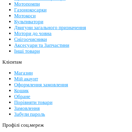
Мотопомпи
Газонокосарки
Мотокоси
Культиватори
Двигуни загального призначення
Мотори до човна
Снігоочисники
Аксесуари та Запчастини
Інші товари
Клієнтам
Магазин
Мій акаунт
Оформлення замовлення
Кошик
Обране
Порівняти товари
Замовлення
Забули пароль
Профілі соц.мереж