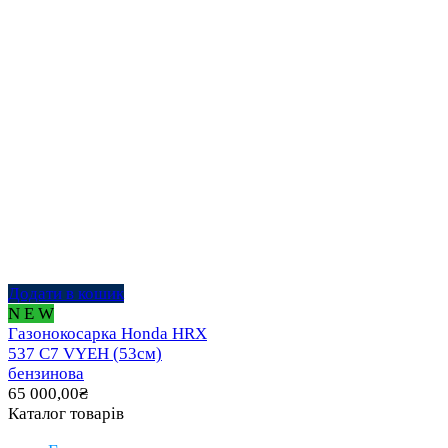
Додати в кошик
N E W
Газонокосарка Honda HRX
537 C7 VYEH (53см)
бензинова
65 000,00
₴
Каталог товарів