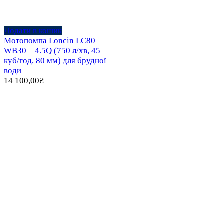
Додати в кошик
Мотопомпа Loncin LC80
WB30 – 4.5Q (750 л/хв, 45
куб/год, 80 мм) для брудної
води
14 100,00
₴