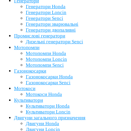
Генератори
Генератори Honda
Генератори Loncin
Генератори Senci
Генератори зварювальні
Генератори двопаливні
Промислові генератори
Дизельні генератори Senci
Мотопомпи
Мотопомпи Honda
Мотопомпи Loncin
Мотопомпи Senci
Газонокосарки
Газонокосарки Honda
Газонокосарки Senci
Мотокоси
Мотокоси Honda
Культиватори
Культиватори Honda
Культиватори Loncin
Двигуни загального призначення
Двигуни Honda
Двигуни Loncin