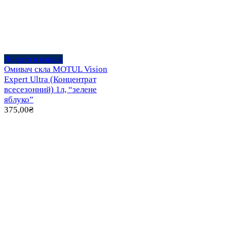
Додати в кошик
Омивач скла MOTUL Vision
Expert Ultra (Концентрат
всесезонний) 1л, “зелене
яблуко”
375,00
₴