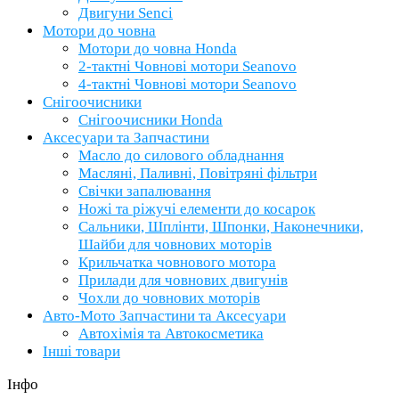
Двигуни Senci
Мотори до човна
Мотори до човна Honda
2-тактні Човнові мотори Seanovo
4-тактні Човнові мотори Seanovo
Снігоочисники
Снігоочисники Honda
Аксесуари та Запчастини
Масло до силового обладнання
Масляні, Паливні, Повітряні фільтри
Свічки запалювання
Ножі та ріжучі елементи до косарок
Сальники, Шплінти, Шпонки, Наконечники,
Шайби для човнових моторів
Крильчатка човнового мотора
Прилади для човнових двигунів
Чохли до човнових моторів
Авто-Мото Запчастини та Аксесуари
Автохімія та Автокосметика
Інші товари
Інфо