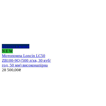
Додати в кошик
N E W
Мотопомпа Loncin LC50
ZB100-9Q (500 л/хв, 30 куб/
год, 50 мм) високонапірна
28 500,00
₴