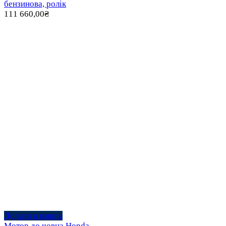
бензинова, ролік
111 660,00
₴
Додати в кошик
Мотор до човна Honda