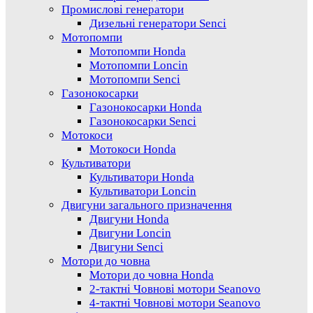
Промислові генератори
Дизельні генератори Senci
Мотопомпи
Мотопомпи Honda
Мотопомпи Loncin
Мотопомпи Senci
Газонокосарки
Газонокосарки Honda
Газонокосарки Senci
Мотокоси
Мотокоси Honda
Культиватори
Культиватори Honda
Культиватори Loncin
Двигуни загального призначення
Двигуни Honda
Двигуни Loncin
Двигуни Senci
Мотори до човна
Мотори до човна Honda
2-тактні Човнові мотори Seanovo
4-тактні Човнові мотори Seanovo