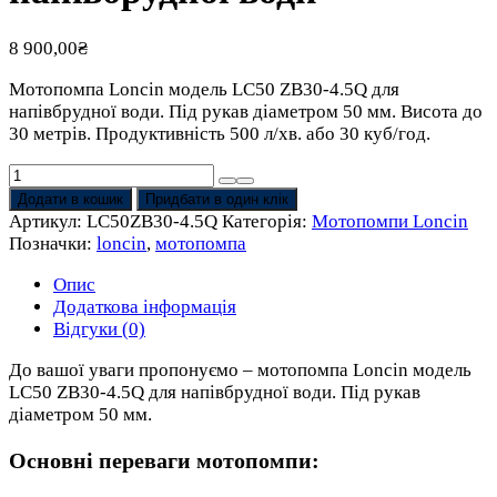
8 900,00
₴
Мотопомпа Loncin модель LC50 ZB30-4.5Q для
напівбрудної води. Під рукав діаметром 50 мм. Висота до
30 метрів. Продуктивність 500 л/хв. або 30 куб/год.
Мотопомпа
Loncin
Додати в кошик
Придбати в один клік
LC50
Артикул:
LC50ZB30-4.5Q
Категорія:
Мотопомпи Loncin
ZB30-
Позначки:
loncin
,
мотопомпа
4.5Q
(500
Опис
л/
Додаткова інформація
хв,
Відгуки (0)
30
До вашої уваги пропонуємо – мотопомпа Loncin модель
куб/
LC50 ZB30-4.5Q для напівбрудної води. Під рукав
год,
діаметром 50 мм.
50
мм)
Основні переваги мотопомпи:
для
напівбрудної