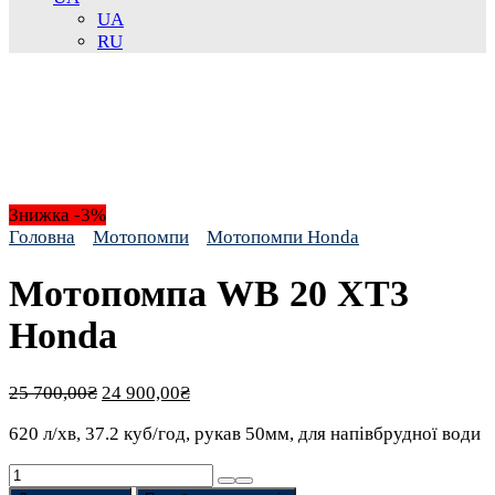
UA
RU
Знижка -3%
Головна
Мотопомпи
Мотопомпи Honda
Мотопомпа WB 20 XT3
Honda
Оригінальна
Поточна
25 700,00
₴
24 900,00
₴
ціна:
ціна:
620 л/хв, 37.2 куб/год, рукав 50мм, для напівбрудної води
25 700,00₴.
24 900,00₴.
Мотопомпа