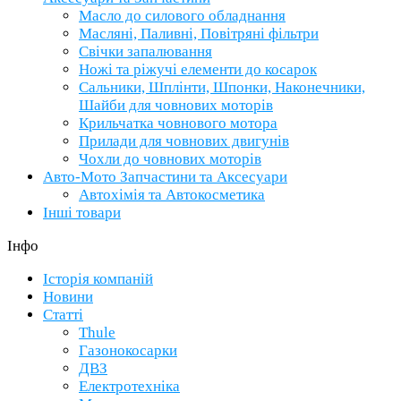
Масло до силового обладнання
Масляні, Паливні, Повітряні фільтри
Свічки запалювання
Ножі та ріжучі елементи до косарок
Сальники, Шплінти, Шпонки, Наконечники,
Шайби для човнових моторів
Крильчатка човнового мотора
Прилади для човнових двигунів
Чохли до човнових моторів
Авто-Мото Запчастини та Аксесуари
Автохімія та Автокосметика
Інші товари
Інфо
Історія компаній
Новини
Статті
Thule
Газонокосарки
ДВЗ
Електротехніка