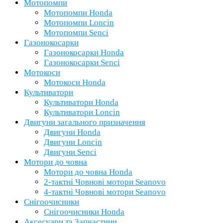
Мотопомпи
Мотопомпи Honda
Мотопомпи Loncin
Мотопомпи Senci
Газонокосарки
Газонокосарки Honda
Газонокосарки Senci
Мотокоси
Мотокоси Honda
Культиватори
Культиватори Honda
Культиватори Loncin
Двигуни загального призначення
Двигуни Honda
Двигуни Loncin
Двигуни Senci
Мотори до човна
Мотори до човна Honda
2-тактні Човнові мотори Seanovo
4-тактні Човнові мотори Seanovo
Снігоочисники
Снігоочисники Honda
Аксесуари та Запчастини