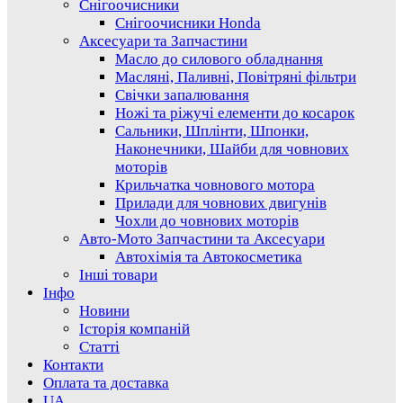
Снігоочисники
Снігоочисники Honda
Аксесуари та Запчастини
Масло до силового обладнання
Масляні, Паливні, Повітряні фільтри
Свічки запалювання
Ножі та ріжучі елементи до косарок
Сальники, Шплінти, Шпонки,
Наконечники, Шайби для човнових
моторів
Крильчатка човнового мотора
Прилади для човнових двигунів
Чохли до човнових моторів
Авто-Мото Запчастини та Аксесуари
Автохімія та Автокосметика
Інші товари
Інфо
Новини
Історія компаній
Статті
Контакти
Оплата та доставка
UA