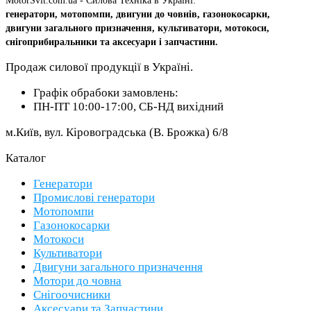
MotorSvit.com.ua - Силова Техніка в Україні:
генератори, мотопомпи, двигуни до човнів, газонокосарки,
двигуни загального призначення, культиватори, мотокоси,
снігоприбиральники та аксесуари і запчастини.
Продаж силової продукції в Україні.
Графік обрабоки замовлень:
ПН-ПТ 10:00-17:00, СБ-НД вихідний
м.Київ, вул. Кіровоградська (В. Брожка) 6/8
Каталог
Генератори
Промислові генератори
Мотопомпи
Газонокосарки
Мотокоси
Культиватори
Двигуни загального призначення
Мотори до човна
Снігоочисники
Аксесуари та Запчастини