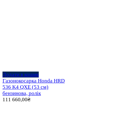
Додати в кошик
Газонокосарка Honda HRD
536 K4 QXE (53 см)
бензинова, ролік
111 660,00
₴