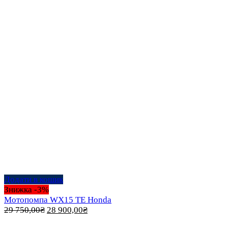
Додати в кошик
Знижка -3%
Мотопомпа WX15 TE Honda
Оригінальна
Поточна
29 750,00
₴
28 900,00
₴
ціна:
ціна: