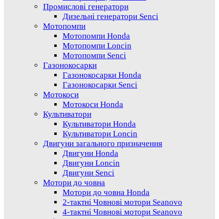
Промислові генератори
Дизельні генератори Senci
Мотопомпи
Мотопомпи Honda
Мотопомпи Loncin
Мотопомпи Senci
Газонокосарки
Газонокосарки Honda
Газонокосарки Senci
Мотокоси
Мотокоси Honda
Культиватори
Культиватори Honda
Культиватори Loncin
Двигуни загального призначення
Двигуни Honda
Двигуни Loncin
Двигуни Senci
Мотори до човна
Мотори до човна Honda
2-тактні Човнові мотори Seanovo
4-тактні Човнові мотори Seanovo