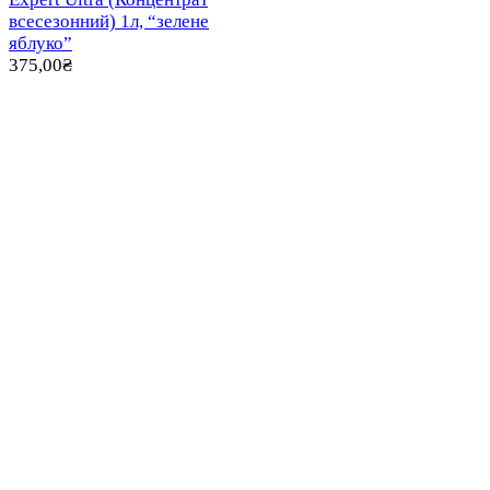
всесезонний) 1л, “зелене
яблуко”
375,00
₴