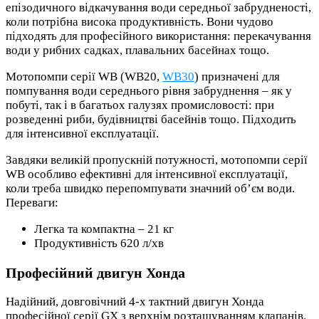
епізодичного відкачування води середньої забрудненості,
коли потрібна висока продуктивність. Вони чудово
підходять для професійного використання: перекачування
води у рибних садках, плавальних басейнах тощо.
Мотопомпи серії WB (WB20,
WB30
) призначені для
помпування води середнього рівня забруднення – як у
побуті, так і в багатьох галузях промисловості: при
розведенні риби, будівництві басейнів тощо. Підходить
для інтенсивної експлуатації.
Завдяки великій пропускній потужності, мотопомпи серії
WB особливо ефективні для інтенсивної експлуатації,
коли треба швидко перепомпувати значний об’єм води.
Переваги:
Легка та компактна – 21 кг
Продуктивність 620 л/хв
Професійний двигун Хонда
Надійний, довговічний 4-х тактний двигун Хонда
професійної серії GX з верхнім розташуванням клапанів.