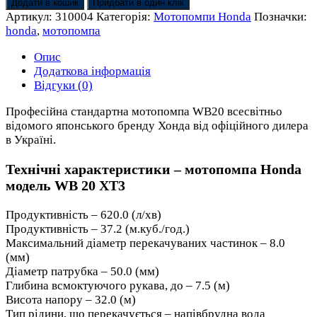
WB
Додати в кошик
Придбати в один клік
20
Артикул:
310004
Категорія:
Мотопомпи Honda
Позначки:
XT3
honda
,
мотопомпа
Honda
кількість
Опис
Додаткова інформація
Відгуки (0)
Професійна стандартна мотопомпа WB20 всесвітньо
відомого японського бренду Хонда від офіційного дилера
в Україні.
Технічні характеристики – мотопомпа Honda
модель WB 20 XT3
Продуктивність – 620.0 (л/хв)
Продуктивність – 37.2 (м.куб./год.)
Максимальний діаметр перекачуваних частинок – 8.0
(мм)
Діаметр патрубка – 50.0 (мм)
Глибина всмоктуючого рукава, до – 7.5 (м)
Висота напору – 32.0 (м)
Тип рідини, що перекачується – напівбрудна вода