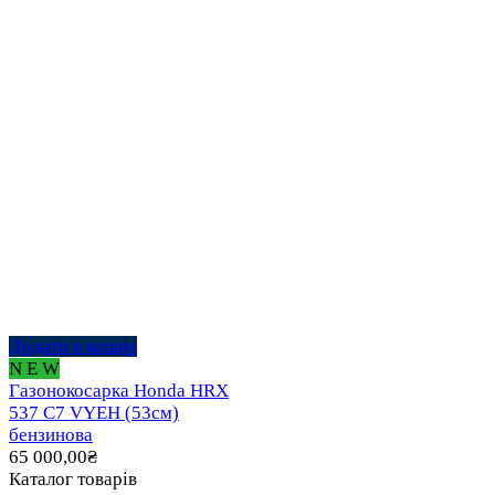
Додати в кошик
N E W
Газонокосарка Honda HRX
537 C7 VYEH (53см)
бензинова
65 000,00
₴
Каталог товарів