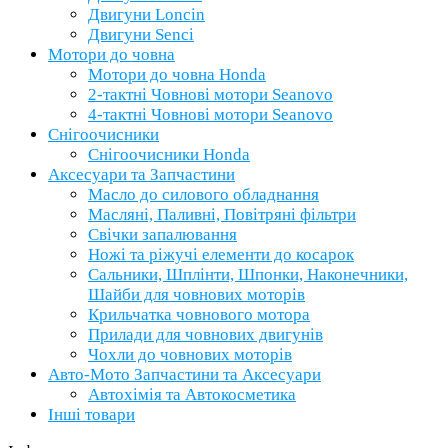
Двигуни Loncin
Двигуни Senci
Мотори до човна
Мотори до човна Honda
2-тактні Човнові мотори Seanovo
4-тактні Човнові мотори Seanovo
Снігоочисники
Снігоочисники Honda
Аксесуари та Запчастини
Масло до силового обладнання
Масляні, Паливні, Повітряні фільтри
Свічки запалювання
Ножі та ріжучі елементи до косарок
Сальники, Шплінти, Шпонки, Наконечники,
Шайби для човнових моторів
Крильчатка човнового мотора
Прилади для човнових двигунів
Чохли до човнових моторів
Авто-Мото Запчастини та Аксесуари
Автохімія та Автокосметика
Інші товари