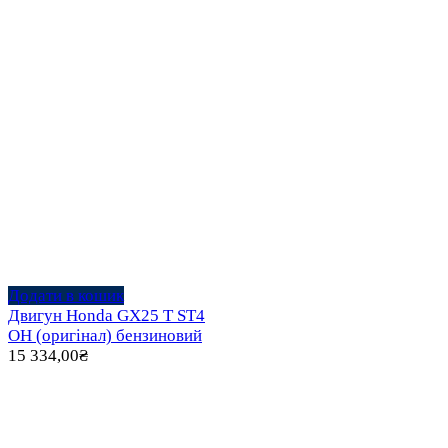
Додати в кошик
Двигун Honda GX25 T ST4
OH (оригінал) бензиновий
15 334,00
₴