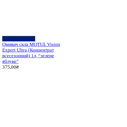
Додати в кошик
Омивач скла MOTUL Vision
Expert Ultra (Концентрат
всесезонний) 1л, “зелене
яблуко”
375,00
₴