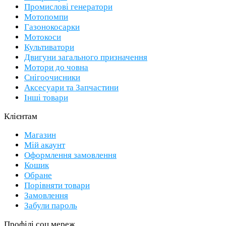
Промислові генератори
Мотопомпи
Газонокосарки
Мотокоси
Культиватори
Двигуни загального призначення
Мотори до човна
Снігоочисники
Аксесуари та Запчастини
Інші товари
Клієнтам
Магазин
Мій акаунт
Оформлення замовлення
Кошик
Обране
Порівняти товари
Замовлення
Забули пароль
Профілі соц.мереж