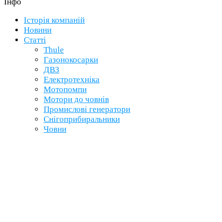
Інфо
Історія компаній
Новини
Статті
Thule
Газонокосарки
ДВЗ
Електротехніка
Мотопомпи
Мотори до човнів
Промислові генератори
Снігоприбиральники
Човни