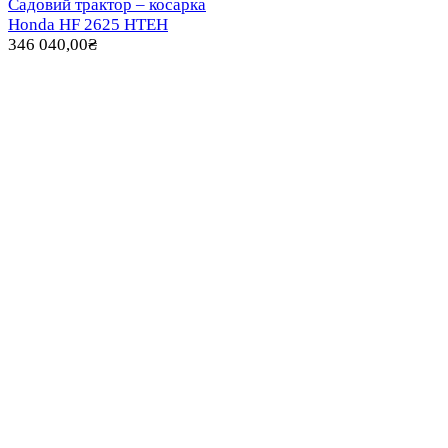
Садовий трактор – косарка
Honda HF 2625 HTEH
346 040,00
₴