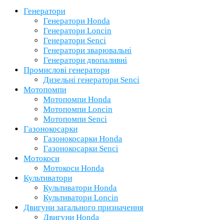
Генератори
Генератори Honda
Генератори Loncin
Генератори Senci
Генератори зварювальні
Генератори двопаливні
Промислові генератори
Дизельні генератори Senci
Мотопомпи
Мотопомпи Honda
Мотопомпи Loncin
Мотопомпи Senci
Газонокосарки
Газонокосарки Honda
Газонокосарки Senci
Мотокоси
Мотокоси Honda
Культиватори
Культиватори Honda
Культиватори Loncin
Двигуни загального призначення
Двигуни Honda