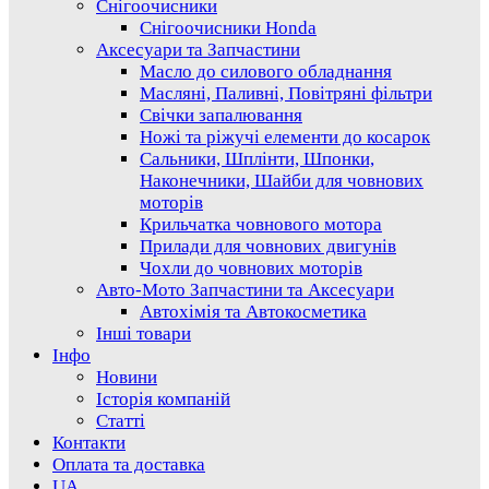
Снігоочисники
Снігоочисники Honda
Аксесуари та Запчастини
Масло до силового обладнання
Масляні, Паливні, Повітряні фільтри
Свічки запалювання
Ножі та ріжучі елементи до косарок
Сальники, Шплінти, Шпонки,
Наконечники, Шайби для човнових
моторів
Крильчатка човнового мотора
Прилади для човнових двигунів
Чохли до човнових моторів
Авто-Мото Запчастини та Аксесуари
Автохімія та Автокосметика
Інші товари
Інфо
Новини
Історія компаній
Статті
Контакти
Оплата та доставка
UA