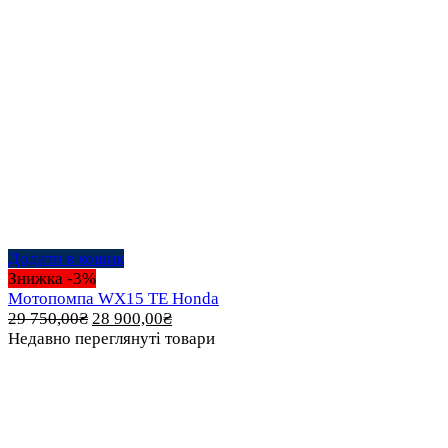
Додати в кошик
Знижка -3%
Мотопомпа WX15 TE Honda
Оригінальна
Поточна
29 750,00
₴
28 900,00
₴
ціна:
ціна:
Недавно переглянуті товари
29 750,00₴.
28 900,00₴.