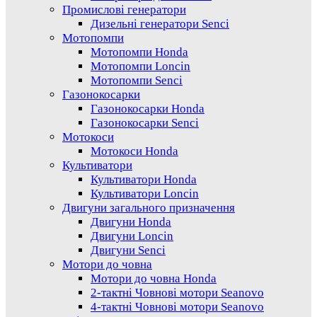
Промислові генератори
Дизельні генератори Senci
Мотопомпи
Мотопомпи Honda
Мотопомпи Loncin
Мотопомпи Senci
Газонокосарки
Газонокосарки Honda
Газонокосарки Senci
Мотокоси
Мотокоси Honda
Культиватори
Культиватори Honda
Культиватори Loncin
Двигуни загального призначення
Двигуни Honda
Двигуни Loncin
Двигуни Senci
Мотори до човна
Мотори до човна Honda
2-тактні Човнові мотори Seanovo
4-тактні Човнові мотори Seanovo