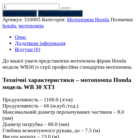
Мотопомпа
WB30
Додати в кошик
Придбати в один клік
XT3
Артикул:
310005
Категорія:
Мотопомпи Honda
Позначки:
Honda
honda
,
мотопомпа
кількість
Опис
Додаткова інформація
Відгуки (0)
До вашої уваги представлена мотопомпа фірми Honda
модель WB30 із серії професійна стандартна мотопомпа.
Технічні характеристики – мотопомпа Honda
модель WB 30 XT3
Продуктивність – 1100.0 (л/хв)
Продуктивність – 66 (м.куб./год.)
Максимальний діаметр перекачуваних частинок – 8.0
(мм)
Діаметр патрубка – 80.0 (мм)
Глибина всмоктуючого рукава, до – 7.5 (м)
Висота напору – 23.0 (м)