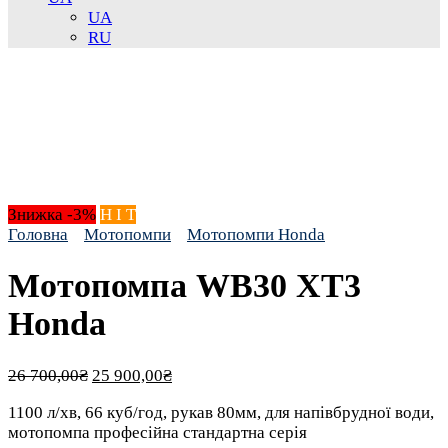
UA
RU
Знижка -3%
H I T
Головна
Мотопомпи
Мотопомпи Honda
Мотопомпа WB30 XT3
Honda
Оригінальна
Поточна
26 700,00
₴
25 900,00
₴
ціна:
ціна:
1100 л/хв, 66 куб/год, рукав 80мм, для напівбрудної води,
26 700,00₴.
25 900,00₴.
мотопомпа професійна стандартна серія