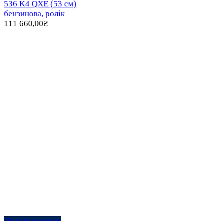
536 K4 QXE (53 см)
бензинова, ролік
111 660,00
₴
Додати в кошик