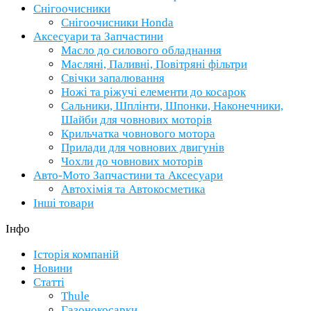
Снігоочисники
Снігоочисники Honda
Аксесуари та Запчастини
Масло до силового обладнання
Масляні, Паливні, Повітряні фільтри
Свічки запалювання
Ножі та ріжучі елементи до косарок
Сальники, Шплінти, Шпонки, Наконечники,
Шайби для човнових моторів
Крильчатка човнового мотора
Прилади для човнових двигунів
Чохли до човнових моторів
Авто-Мото Запчастини та Аксесуари
Автохімія та Автокосметика
Інші товари
Інфо
Історія компаній
Новини
Статті
Thule
Газонокосарки