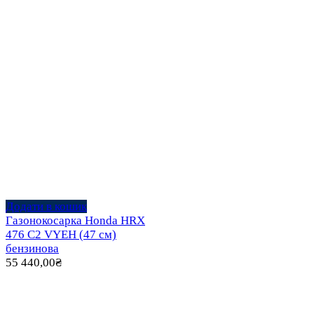
Додати в кошик
Газонокосарка Honda HRX
476 C2 VYEH (47 см)
бензинова
55 440,00
₴