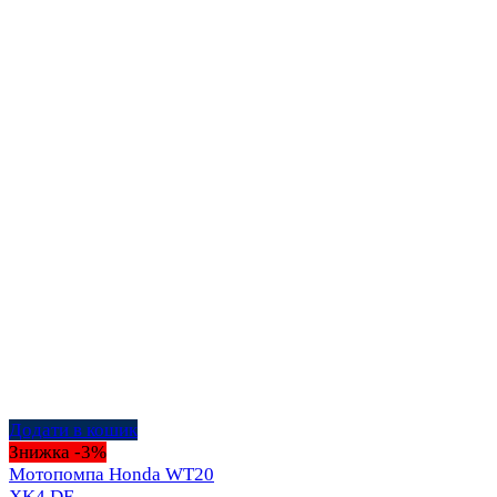
Додати в кошик
Знижка -3%
Мотопомпа Honda WT20
XK4 DE