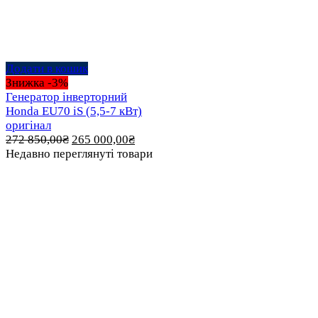
Додати в кошик
Знижка -3%
Генератор інверторний
Honda EU70 iS (5,5-7 кВт)
оригінал
Оригінальна
Поточна
272 850,00
₴
265 000,00
₴
ціна:
ціна:
Недавно переглянуті товари
272 850,00₴.
265 000,00₴.