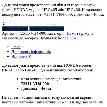
До вашої уваги представлений ніж для газонокосарки
фірми HONDA модель HRG465 або HRG466. Каталожний
номер цієї запчастини - 72511-VH4-000. Довжина - 46 см.
Ніж
Honda
Додати в кошик
Придбати в один клік
HRG465
Артикул:
72511-VH4-000
Категорія:
Ножі та ріжучі
,
елементи до косарок
Позначки:
honda
,
ніж
HRG466
до
Опис
бензинової
Додаткова інформація
газонокосарки
Відгуки (0)
(72511-
До вашої уваги представлений ніж HONDA модель
VH4-
HRG465 або HRG466 до бензинових газонокосарок.
000)
кількість
Каталожний номер цієї запчастини –
72511-VH4-000
Довжина –
46 см
Не всі запчастини завжди є, тому можливий варіант
поставки потрібної запчастини ножа і т.п. під замовлення.