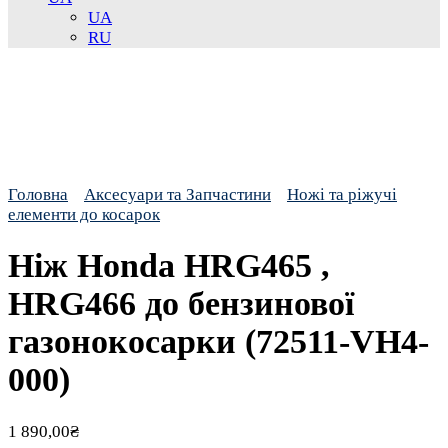
UA
RU
Головна
Аксесуари та Запчастини
Ножі та ріжучі
елементи до косарок
Ніж Honda HRG465 ,
HRG466 до бензинової
газонокосарки (72511-VH4-
000)
1 890,00
₴