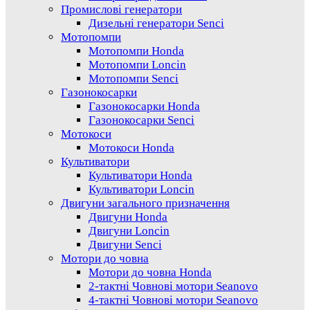
Промислові генератори
Дизельні генератори Senci
Мотопомпи
Мотопомпи Honda
Мотопомпи Loncin
Мотопомпи Senci
Газонокосарки
Газонокосарки Honda
Газонокосарки Senci
Мотокоси
Мотокоси Honda
Культиватори
Культиватори Honda
Культиватори Loncin
Двигуни загального призначення
Двигуни Honda
Двигуни Loncin
Двигуни Senci
Мотори до човна
Мотори до човна Honda
2-тактні Човнові мотори Seanovo
4-тактні Човнові мотори Seanovo