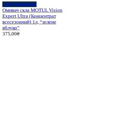
Додати в кошик
Омивач скла MOTUL Vision
Expert Ultra (Концентрат
всесезонний) 1л, “зелене
яблуко”
375,00
₴