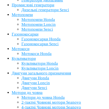
Генератори двопаливні
Промислові генератори
Дизельні генератори Senci
Мотопомпи
Мотопомпи Honda
Мотопомпи Loncin
Мотопомпи Senci
Газонокосарки
Газонокосарки Honda
Газонокосарки Senci
Мотокоси
Мотокоси Honda
Культиватори
Культиватори Honda
Культиватори Loncin
Двигуни загального призначення
Двигуни Honda
Двигуни Loncin
Двигуни Senci
Мотори до човна
Мотори до човна Honda
2-тактні Човнові мотори Seanovo
4-тактні Човнові мотори Seanovo