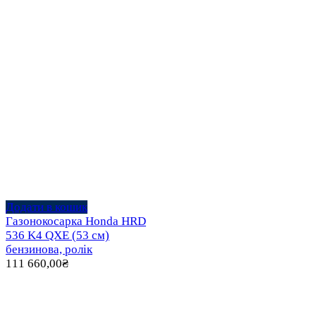
Додати в кошик
Газонокосарка Honda HRD
536 K4 QXE (53 см)
бензинова, ролік
111 660,00
₴