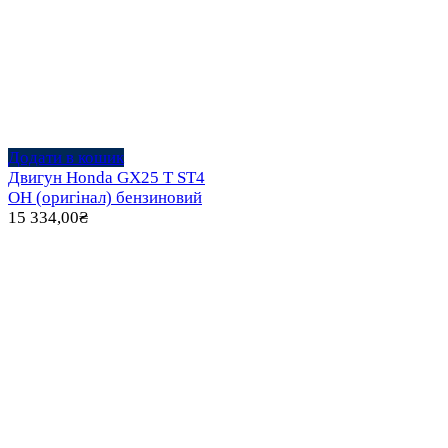
Додати в кошик
Двигун Honda GX25 T ST4
OH (оригінал) бензиновий
15 334,00
₴