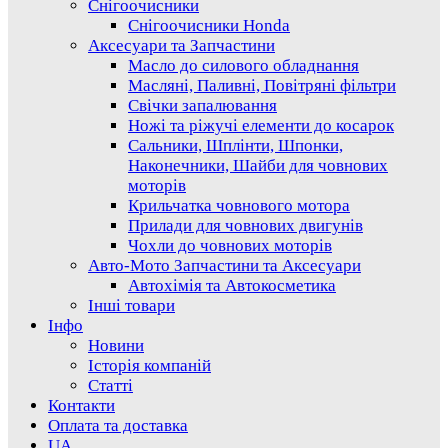
Снігоочисники
Снігоочисники Honda
Аксесуари та Запчастини
Масло до силового обладнання
Масляні, Паливні, Повітряні фільтри
Свічки запалювання
Ножі та ріжучі елементи до косарок
Сальники, Шплінти, Шпонки,
Наконечники, Шайби для човнових
моторів
Крильчатка човнового мотора
Прилади для човнових двигунів
Чохли до човнових моторів
Авто-Мото Запчастини та Аксесуари
Автохімія та Автокосметика
Інші товари
Інфо
Новини
Історія компаній
Статті
Контакти
Оплата та доставка
UA