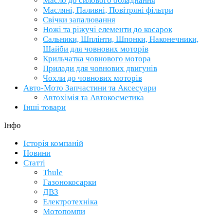
Масло до силового обладнання
Масляні, Паливні, Повітряні фільтри
Свічки запалювання
Ножі та ріжучі елементи до косарок
Сальники, Шплінти, Шпонки, Наконечники,
Шайби для човнових моторів
Крильчатка човнового мотора
Прилади для човнових двигунів
Чохли до човнових моторів
Авто-Мото Запчастини та Аксесуари
Автохімія та Автокосметика
Інші товари
Інфо
Історія компаній
Новини
Статті
Thule
Газонокосарки
ДВЗ
Електротехніка
Мотопомпи