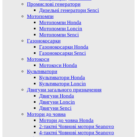
Промислові генератори
Дизельні генератори Senci
Мотопомпи
Мотопомпи Honda
Мотопомпи Loncin
Мотопомпи Senci
Газонокосарки
Газонокосарки Honda
Газонокосарки Senci
Мотокоси
Мотокоси Honda
Культиватори
Культиватори Honda
Культиватори Loncin
Двигуни загального призначення
Двигуни Honda
Двигуни Loncin
Двигуни Senci
Мотори до човна
Мотори до човна Honda
2-тактні Човнові мотори Seanovo
4-тактні Човнові мотори Seanovo