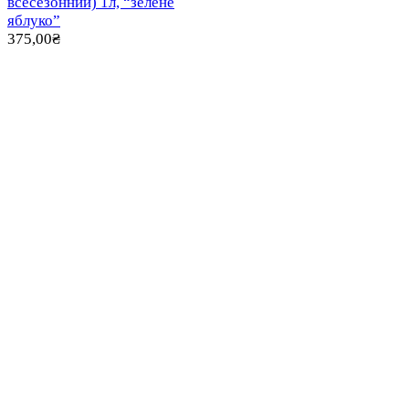
всесезонний) 1л, “зелене
яблуко”
375,00
₴