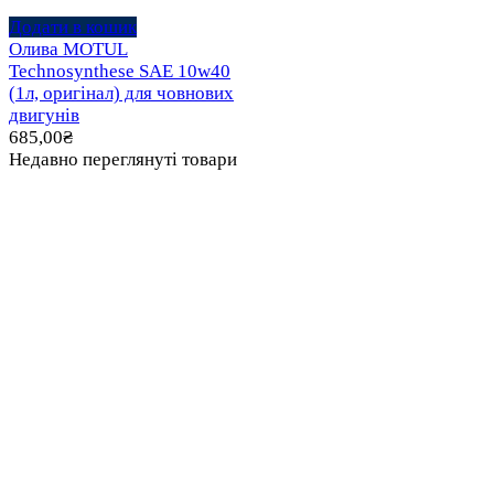
Додати в кошик
Олива MOTUL
Technosynthese SAE 10w40
(1л, оригінал) для човнових
двигунів
685,00
₴
Недавно переглянуті товари