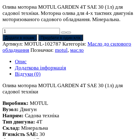
Олива моторна MOTUL GARDEN 4T SAE 30 (1л) для
садової техніки. Моторна олива для 4-х тактних двигунів
моторизованого садового обладнання. Мінеральна.
Олива
моторна
Додати в кошик
Придбати в один клік
MOTUL
Артикул:
MOTUL-102787
Категорія:
Масло до силового
GARDEN
обладнання
Позначки:
motul
,
масло
4T
SAE
Опис
30
Додаткова інформація
(1л)
Відгуки (0)
для
Олива моторна MOTUL GARDEN 4T SAE 30 (1л) для
садової
садової техніки
техніки
кількість
Виробник:
MOTUL
Вузол:
Двигун
Напрям:
Садова техніка
Тип двигуна:
4T
Склад:
Мінеральна
В‘язкість SAE:
30