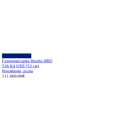
Додати в кошик
Газонокосарка Honda HRD
536 K4 QXE (53 см)
бензинова, ролік
111 660,00
₴