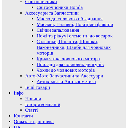
Снігоочисники
Снігоочисники Honda
Аксесуари та Запчастини
Масло до силового обладнання
Масляні, Паливні, Повітряні фільтри
Свічки запалювання
Ножі та ріжучі елементи до косарок
Сальники, Шплінти, Шпонки,
Наконечники, Шайби для човнових
моторів
Крильчатка човнового мотора
Прилади для човнових двигунів
Чохли до човнових моторів
Авто-Мото Запчастини та Аксесуари
Автохімія та Автокосметика
Інші товари
Інфо
Новини
Історія компаній
Статті
Контакти
Оплата та доставка
UA