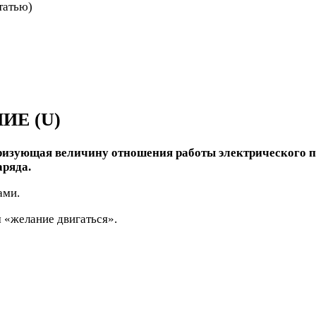
статью)
ИЕ (U)
изующая величину отношения работы электрического пол
аряда.
ами.
 «желание двигаться».