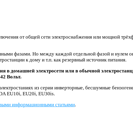
дключения от общей сети электроснабжения или мощной трё
нными фазами. Hо между каждой отдельной фазой и нулем он
тростанции к дому и т.п. как резервный источник питания.
я в домашней электросети или в обычной электростанции
42 Вольт.
электростаниях из серии инверторные, бесшумные бензоген
A EU10i, EU20i, EU30is.
выми информационными статьями
.