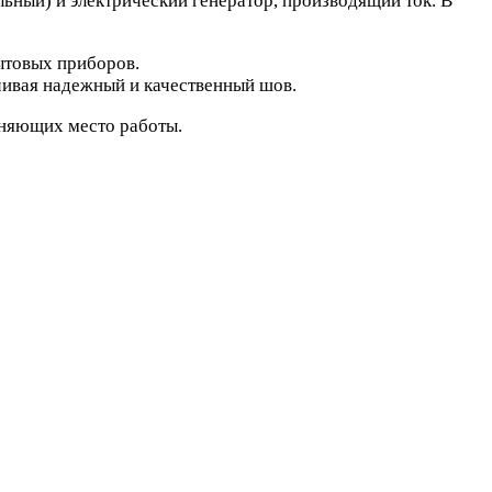
ьный) и электрический генератор, производящий ток. В
ытовых приборов.
чивая надежный и качественный шов.
еняющих место работы.