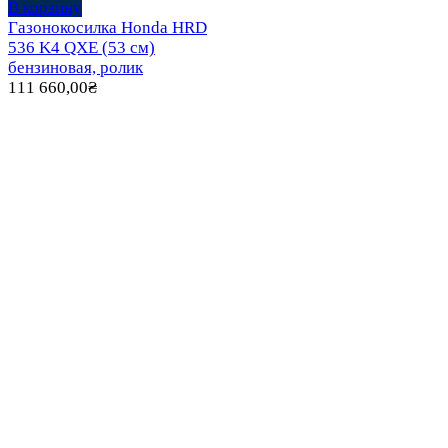
В корзину
Газонокосилка Honda HRD
536 K4 QXE (53 см)
бензиновая, ролик
111 660,00
₴