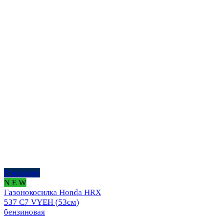
В корзину
N E W
Газонокосилка Honda HRX
537 C7 VYEH (53см)
бензиновая