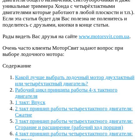
уникальные триммера Хонда с четырёхтактными
двигателями которые работают в любой плоскости и т.п.).
Если эта статья будет для Вас полезна не поленитесь и
поделитесь с друзьями, кнопки в конце статьи.
Рады видеть Вас друзья на сайте
www.motorsvit.com.ua
.
Очень часто клиенты МоторСвит задают вопрос при
выборе лодочного мотора:
Содержание
Какой лучше выбрать лодочный мотор двухтактный
или четырёхтактный двигатель?
Рабочий цикл принципа работы 4-х тактного
двигателя
1 такт: Впуск
2 такт принцип работы четырехтактного двигателя:
Сжатие
3 такт принцип работы четырехтактного двигателя:
Сгорание и расширение (рабочий ход поршня)
4 такт принцип работы четырехтактного двигателя:
Выпуск