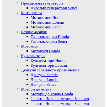
Промислові генератори
Дизельні генератори Senci
Мотопомпи
Мотопомпи Honda
Мотопомпи Loncin
Мотопомпи Senci
Газонокосарки
Газонокосарки Honda
Газонокосарки Senci
Мотокоси
Мотокоси Honda
Культиватори
Культиватори Honda
Культиватори Loncin
Двигуни загального призначення
Двигуни Honda
Двигуни Loncin
Двигуни Senci
Мотори до човна
Мотори до човна Honda
2-тактні Човнові мотори Seanovo
4-тактні Човнові мотори Seanovo