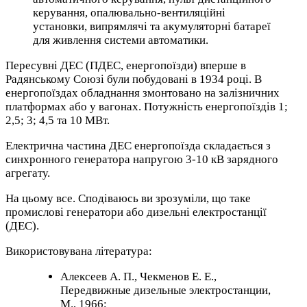
керування, опалювально-вентиляційні
установки, випрямлячі та акумуляторні батареї
для живлення системи автоматики.
Пересувні ДЕС (ПДЕС, енергопоїзди) вперше в
Радянському Союзі були побудовані в 1934 році. В
енергопоїздах обладнання змонтовано на залізничних
платформах або у вагонах. Потужність енергопоїздів 1;
2,5; 3; 4,5 та 10 МВт.
Електрична частина ДЕС енергопоїзда складається з
синхронного генератора напругою 3-10 кВ зарядного
агрегату.
На цьому все. Сподіваюсь ви зрозуміли, що таке
промислові генератори або дизельні електростанції
(ДЕС).
Використовувана література:
Алексеев А. П., Чекменов Е. Е.,
Передвижные дизельные электростанции,
М., 1966;