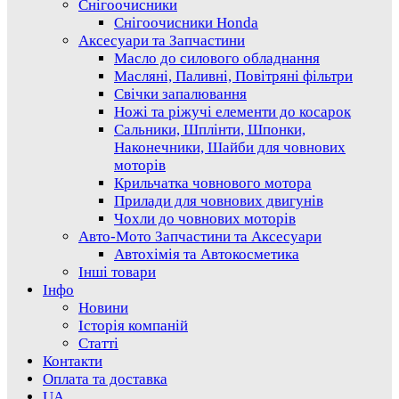
Снігоочисники
Снігоочисники Honda
Аксесуари та Запчастини
Масло до силового обладнання
Масляні, Паливні, Повітряні фільтри
Свічки запалювання
Ножі та ріжучі елементи до косарок
Сальники, Шплінти, Шпонки,
Наконечники, Шайби для човнових
моторів
Крильчатка човнового мотора
Прилади для човнових двигунів
Чохли до човнових моторів
Авто-Мото Запчастини та Аксесуари
Автохімія та Автокосметика
Інші товари
Інфо
Новини
Історія компаній
Статті
Контакти
Оплата та доставка
UA