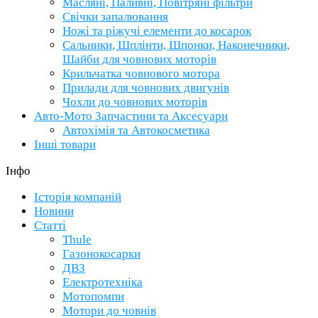
Масляні, Паливні, Повітряні фільтри
Свічки запалювання
Ножі та ріжучі елементи до косарок
Сальники, Шплінти, Шпонки, Наконечники,
Шайби для човнових моторів
Крильчатка човнового мотора
Прилади для човнових двигунів
Чохли до човнових моторів
Авто-Мото Запчастини та Аксесуари
Автохімія та Автокосметика
Інші товари
Інфо
Історія компаній
Новини
Статті
Thule
Газонокосарки
ДВЗ
Електротехніка
Мотопомпи
Мотори до човнів