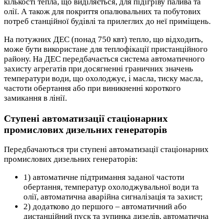
кількості тепла, що виділяється, для підігріву палива та
олії. А також для покриття опалювальних та побутових
потреб станційної будівлі та прилеглих до неї приміщень.
На потужних ДЕС (понад 750 квт) тепло, що відходить,
може бути використане для теплофікації пристанційного
району. На ДЕС передбачається система автоматичного
захисту агрегатів при досягненні граничних значень
температури води, що охолоджує, і масла, тиску масла,
частоти обертання або при виникненні короткого
замикання в лінії.
Ступені автоматизації стаціонарних
промислових дизельних генераторів
Передбачаються три ступені автоматизації стаціонарних
промислових дизельних генераторів:
1) автоматичне підтримання заданої частоти
обертання, температур охолоджувальної води та
олії, автоматична аварійна сигналізація та захист;
2) додатково до першого – автоматичний або
дистанційний пуск та зупинка дизелів, автоматична