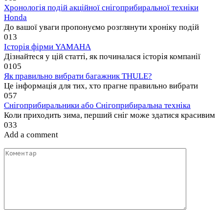
Хронологія подій акційної снігоприбиральної техніки
Honda
До вашої уваги пропонуємо розглянути хроніку подій
0
13
Історія фірми YAMAHA
Дізнайтеся у цій статті, як починалася історія компанії
0
105
Як правильно вибрати багажник THULE?
Це інформація для тих, хто прагне правильно вибрати
0
57
Снігоприбиральники або Снігоприбиральна техніка
Коли приходить зима, перший сніг може здатися красивим
0
33
Add a comment
Коментар