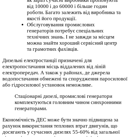
як зараз сучасні виробники пропонують
від 10000 і до 60000 і більше годин
роботи. Багато залежить від виробника та
якості його продукції.
Обслуговування промислових
генераторів потребує спеціальних
технічних знань. І не завжди за місцем
можна знайти хороший сервісний центр
та грамотних фахівців.
Дизельні електростанції призначені для
електропостачання місць віддалених від ліній
електропередач. А також у районах, де джерела
водопостачання обмежені та спорудження паросилової
або гідросилової установок неможливе.
Стаціонарні дизелі, промислові генератори
комплектуються головним чином синхронними
генераторами.
Економічність ДЕС може бути значно підвищена за
рахунок використання теплових втрат двигунів, що
досягають у сучасних дизелях 55-60% від загальної