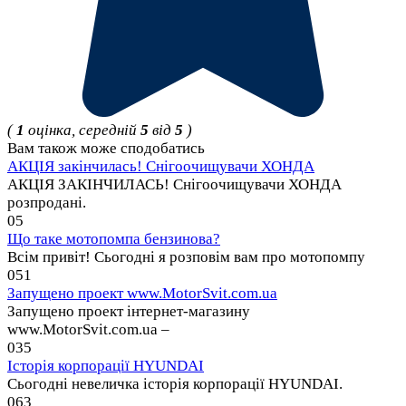
(
1
оцінка, середній
5
від
5
)
Вам також може сподобатись
АКЦІЯ закінчилась! Снігоочищувачи ХОНДА
АКЦІЯ ЗАКІНЧИЛАСЬ! Снігоочищувачи ХОНДА
розпродані.
0
5
Що таке мотопомпа бензинова?
Всім привіт! Сьогодні я розповім вам про мотопомпу
0
51
Запущено проект www.MotorSvit.com.ua
Запущено проект інтернет-магазину
www.MotorSvit.com.ua –
0
35
Історія корпорації HYUNDAI
Сьогодні невеличка історія корпорації HYUNDAI.
0
63