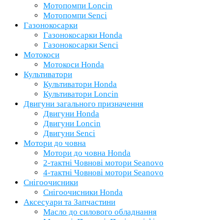
Мотопомпи Loncin
Мотопомпи Senci
Газонокосарки
Газонокосарки Honda
Газонокосарки Senci
Мотокоси
Мотокоси Honda
Культиватори
Культиватори Honda
Культиватори Loncin
Двигуни загального призначення
Двигуни Honda
Двигуни Loncin
Двигуни Senci
Мотори до човна
Мотори до човна Honda
2-тактні Човнові мотори Seanovo
4-тактні Човнові мотори Seanovo
Снігоочисники
Снігоочисники Honda
Аксесуари та Запчастини
Масло до силового обладнання